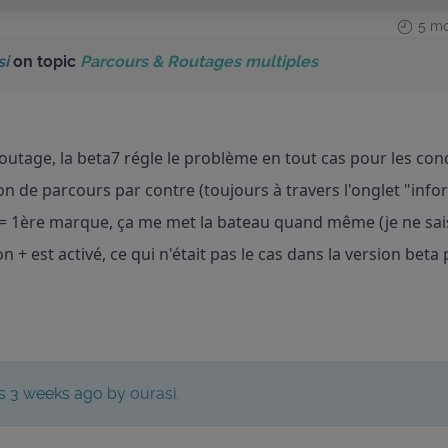
5 mo
si
on topic
Parcours & Routages multiples
routage, la beta7 régle le problème en tout cas pour les con
ion de parcours par contre (toujours à travers l'onglet "info
= 1ère marque, ça me met la bateau quand même (je ne sais p
n + est activé, ce qui n'était pas le cas dans la version beta
hs 3 weeks ago by
ourasi
.