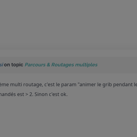
si
on topic
Parcours & Routages multiples
lème multi routage, c'est le param "animer le grib pendant l
ndés est > 2. Sinon c'est ok.