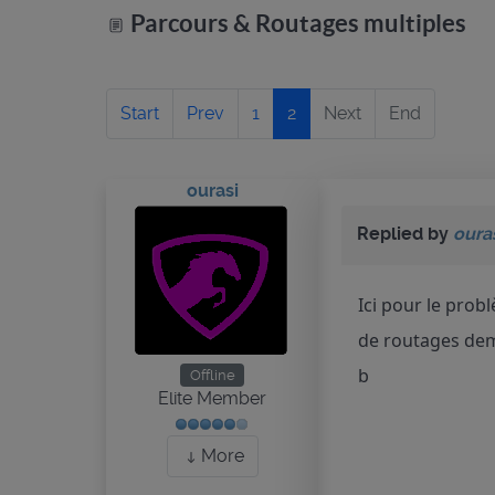
Parcours & Routages multiples
Start
Prev
1
2
Next
End
ourasi
Replied by
oura
Ici pour le prob
de routages dema
b
Offline
Elite Member
More