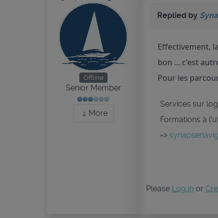
Replied by
Syna
Effectivement, l
bon ... c'est aut
Pour les parcour
Offline
Senior Member
Services sur logi
More
Formations à l'u
=>
synapsenaviga
Please
Log in
or
Cre