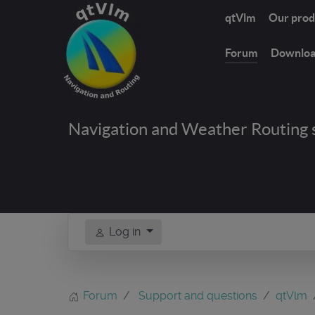
qtVlm
Our prod
Forum
Downlo
Navigation and Weather Routing 
Log in
Forum
Support and questions
qtVlm