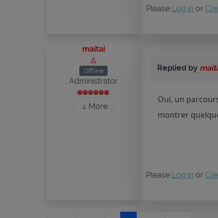
Please
Log in
or
Cre
maitai
Replied by
mait
Offline
Administrator
Oui, un parcours
More
montrer quelque 
Please
Log in
or
Cre