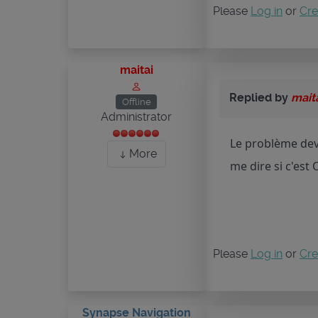
Please
Log in
or
Cre
maitai
Replied by
mait
Offline
Administrator
Le problème devr
More
me dire si c'est
Please
Log in
or
Cre
Synapse Navigation