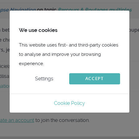
pse Navigation
on topic
Parcours & Routages multiples
a beta 7 permet de nouveau les routages multiples (je coup
We use cookies
re chose).
This website uses first- and third-party cookies
s, je n'ai pas de pb
to analyse and improve your browsing
experience.
ciels et matériel de navigation...
tilisation de qtVlm
Settings
ACCEPT
tion.fr
Cookie Policy
ate an account
to join the conversation.