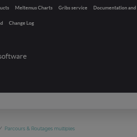
ucts
Meltemus Charts
Gribs service
Documentation and 
ad
Change Log
software
Parcours & Routages multiples