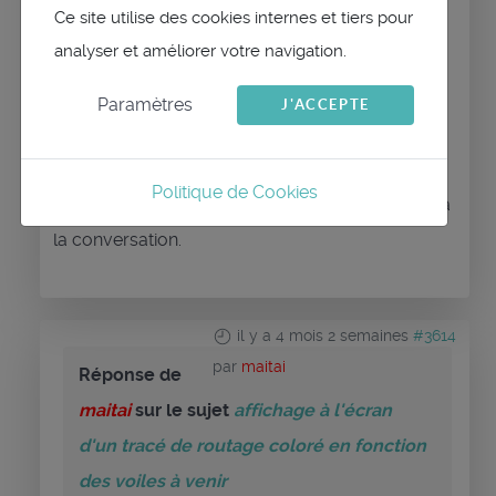
Ce site utilise des cookies internes et tiers pour
PERM_2 = (PERM_1 !== voile) ? voile : 0;
analyser et améliorer votre navigation.
PERM_1 = voile;
Paramètres
J'ACCEPTE
Politique de Cookies
Connexion
ou
Créer un compte
pour participer à
la conversation.
il y a 4 mois 2 semaines
#3614
par
maitai
Réponse de
maitai
sur le sujet
affichage à l'écran
d'un tracé de routage coloré en fonction
des voiles à venir