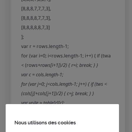
[8,8,8,7,7,7,3],
[8,8,8,8,7,7,3],
[8,8,8,8,8,7,3]
];
var r = rows.length-1;
for (var i=0; i<rows.length-1; i++) { if (twa
< (rows
+rows[i+1])/2) { r=i; break; } }
var c = cols.length-1;
for (var j=0; j<cols.length-1; j++) { if (tws <
(cols[j]+cols[j+1])/2) { c=j; break; } }
var voile = table[r][c];
CHGV = 0.0;
if (PERM_1 !== voile && PERM_1 !== 0 &&
Nous utilisons des cookies
PERM_2 === voile) CHGV = 1.0;