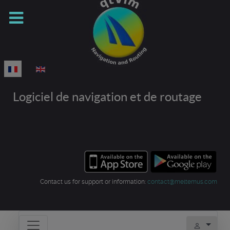
Sélectionnez votre langue
Logiciel de navigation et de routage
Contact us for support or information:
contact@meltemus.com