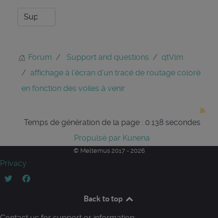
Forum
Support and questions
qtVlm
affichage à l'écran d'un tracé de routage coloré
en fonction des voiles à venir
Temps de génération de la page : 0.138 secondes
Propulsé par
Kunena
© Meltemus 2017 - 2026
Privacy
Back to top
Contact us for support or information: