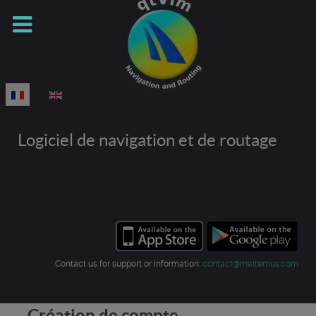
Sélectionnez votre langue
Logiciel de navigation et de routage
Contact us for support or information:
contact@meltemus.com
Création de compte