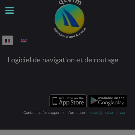
Sélectionnez votre langue
Logiciel de navigation et de routage
Contact us for support or information:
contact@meltemus.com