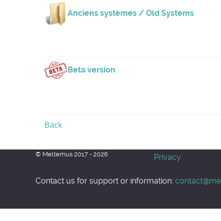
Anciens systèmes / Old Systems
Beta version
Back
© Meltemus 2017 - 2026
Privacy
Contact us for support or information:
contact@me