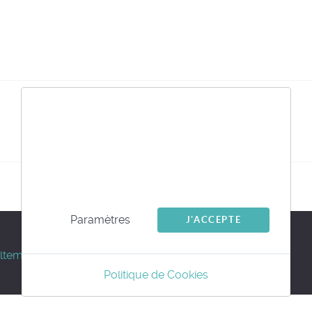
Nous utilisons des cookies
Ce site utilise des cookies internes et tiers pour
analyser et améliorer votre navigation.
Powered by jDownloads
Paramètres
J'ACCEPTE
ltemus.com
Politique de Cookies