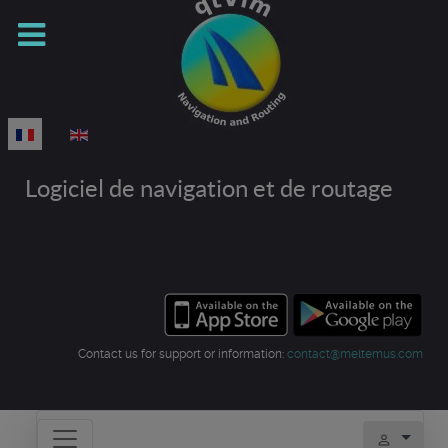
Sélectionnez votre langue
Logiciel de navigation et de routage
Contact us for support or information:
contact@meltemus.com