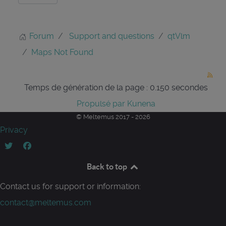
Forum
Support and questions
qtVlm
Maps Not Found
Temps de génération de la page : 0.150 secondes
Propulsé par
Kunena
© Meltemus 2017 - 2026
Privacy
Back to top
Contact us for support or information:
contact@meltemus.com