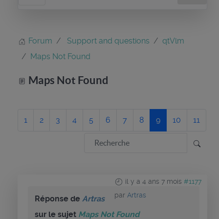
Forum
Support and questions
qtVlm
Maps Not Found
Maps Not Found
1
2
3
4
5
6
7
8
9
10
11
il y a 4 ans 7 mois
#1177
par
Artras
Réponse de
Artras
sur le sujet
Maps Not Found