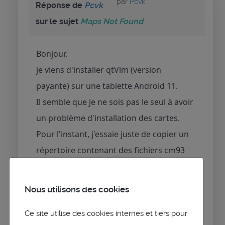
par
Pcvk
Réponse de
Pcvk
sur le sujet
Maps Not Found
Bonjour,
je viens d'installer qtVlm (version
payante) sur une tablette Android 11.
Il semble que je ne sois pas le seul à avoir
un problème d'installation des cartes.
Pour l'instant, j'essaie juste de copier un
répertoire contenant des fichiers cm93
(auxquels j'accède par internet depuis
mon NAS)
Nous utilisons des cookies
J'ai réussi (avec l'app "File" accessible
Ce site utilise des cookies internes et tiers pour
depuis l'outil Android