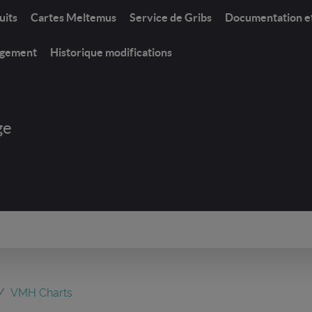
uits
Cartes Meltemus
Service de Gribs
Documentation e
rgement
Historique modifications
ge
VMH Charts