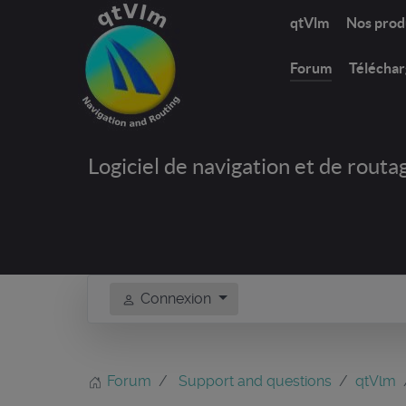
qtVlm
Nos prod
Forum
Télécha
Logiciel de navigation et de routa
Connexion
Forum
Support and questions
qtVlm