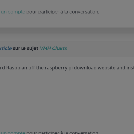
 un compte
pour participer à la conversation.
rticle
sur le sujet
VMH Charts
ard Raspbian off the raspberry pi download website and instal
 un compte
pour participer à la conversation.