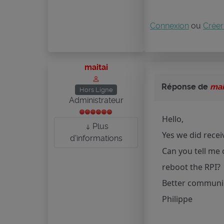
Connexion
ou
Créer
maitai
Réponse de
mai
Hors Ligne
Administrateur
Hello,
Plus
Yes we did recei
d'informations
Can you tell me
reboot the RPI?
Better communic
Philippe