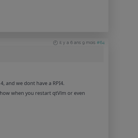
il y a 6 ans 9 mois
#64
t 4, and we dont have a RPI4.
mehow when you restart qtVlm or even