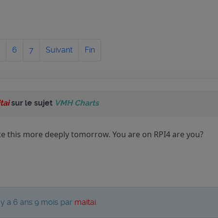
6
7
Suivant
Fin
tai
sur le sujet
VMH Charts
gate this more deeply tomorrow. You are on RPI4 are you?
il y a 6 ans 9 mois par
maitai
.