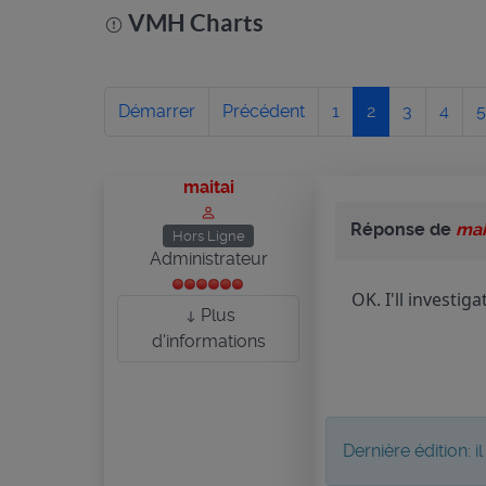
VMH Charts
Démarrer
Précédent
1
2
3
4
5
maitai
Réponse de
mai
Hors Ligne
Administrateur
OK. I'll investi
Plus
d'informations
Dernière édition: 