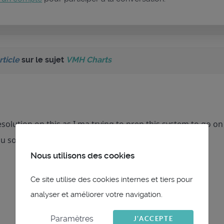
rticle
sur le sujet
VMH Charts
solution on this as I ma trying to prep this system to go o
u some licenses so hopefully that has happened.
Nous utilisons des cookies
Ce site utilise des cookies internes et tiers pour
analyser et améliorer votre navigation.
Paramètres
J'ACCEPTE