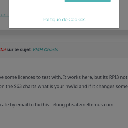
 un compte
pour participer à la conversation.
Politique de Cookies
tai
sur le sujet
VMH Charts
ve some licences to test with. It works here, but its RPI3 no
 on the S63 charts what is your hw/id and if it changes so
ate by email to fix this: lelong.ph<at>meltemus.com