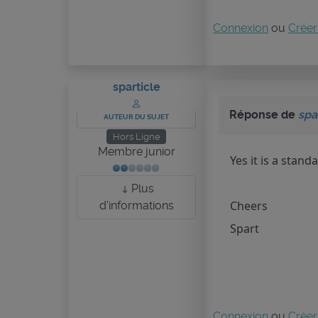
Connexion
ou
Créer
sparticle
Réponse de
spa
AUTEUR DU SUJET
Hors Ligne
Membre junior
Yes it is a stand
Plus
Cheers
d'informations
Spart
Connexion
ou
Créer