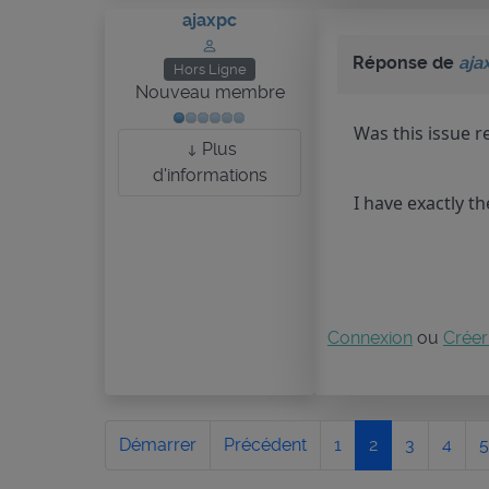
ajaxpc
Réponse de
aja
Hors Ligne
Nouveau membre
Was this issue r
Plus
d'informations
I have exactly t
Connexion
ou
Créer
Démarrer
Précédent
1
2
3
4
5