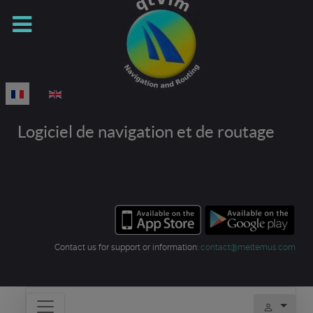
Sélectionnez votre langue
Logiciel de navigation et de routage
Contact us for support or information:
contact@meltemus.com