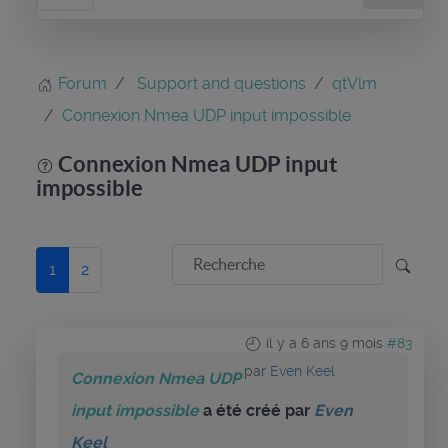
Forum
Support and questions
qtVlm
Connexion Nmea UDP input impossible
Connexion Nmea UDP input
impossible
1
2
il y a 6 ans 9 mois
#83
par
Even Keel
Connexion Nmea UDP
input impossible
a été créé par
Even
Keel