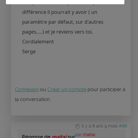
vais prendre le temps de voir quelle
différence il pourrait y avoir ( un
paramètre par défaut, sur d'autres
pages,....) et je reviens vers toi.
Cordialement
Serge
Connexion
ou
Créer un compte
pour participer à
la conversation.
il y a 6 ans 9 mois
#86
par
maitai
Réponse de
maitai
sur