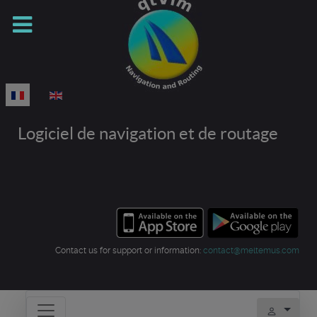
Sélectionnez votre langue
Logiciel de navigation et de routage
Contact us for support or information:
contact@meltemus.com