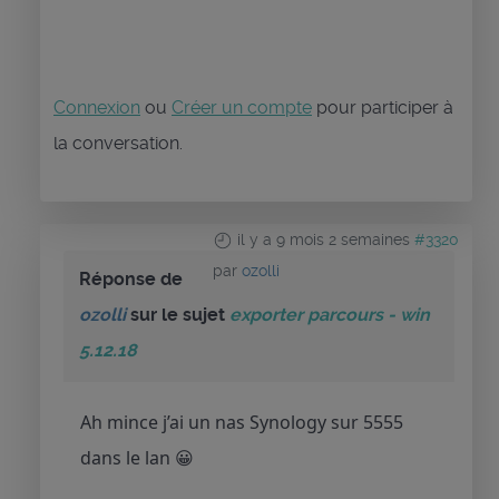
Connexion
ou
Créer un compte
pour participer à
la conversation.
il y a 9 mois 2 semaines
#3320
par
ozolli
Réponse de
ozolli
sur le sujet
exporter parcours - win
5.12.18
Ah mince j’ai un nas Synology sur 5555
dans le lan 😀