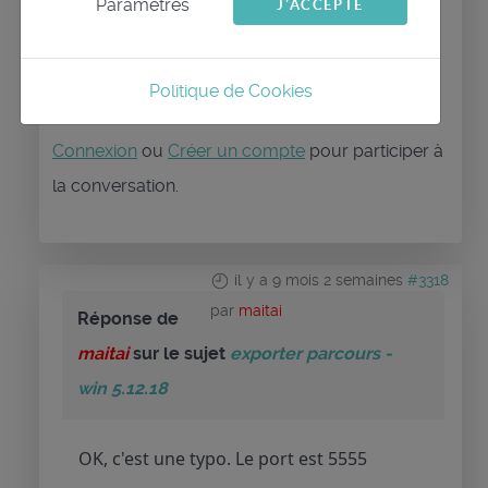
Paramètres
J'ACCEPTE
captures suivantes indiquent 55555.
Politique de Cookies
Connexion
ou
Créer un compte
pour participer à
la conversation.
il y a 9 mois 2 semaines
#3318
par
maitai
Réponse de
maitai
sur le sujet
exporter parcours -
win 5.12.18
OK, c'est une typo. Le port est 5555