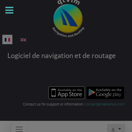
Sélectionnez votre langue
Logiciel de navigation et de routage
Contact us for support or information:
contact@meltemus.com