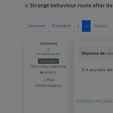
Strange behaviour route after d
Démarrer
Précédent
1
2
Suivant
zerobeat
Réponse de
zer
AUTEUR DU SUJET
Hors Ligne
Nouveau membre
It is you who we
Plus
d'informations
Connexion
ou
Créer