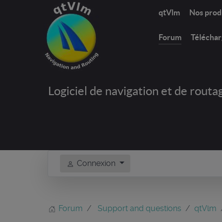
qtVlm
Nos prod
Forum
Télécha
Logiciel de navigation et de routa
Connexion
Forum
Support and questions
qtVlm