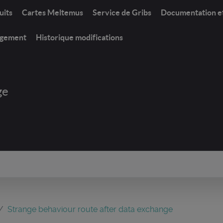
uits
Cartes Meltemus
Service de Gribs
Documentation e
rgement
Historique modifications
ge
Strange behaviour route after data exchange