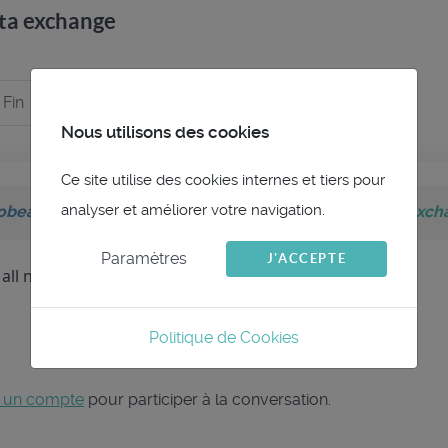
ata exchange
Fin
Nous utilisons des cookies
Ce site utilise des cookies internes et tiers pour
analyser et améliorer votre navigation.
obeat
sur le sujet
Strange behaviour route after data exc
Paramètres
J'ACCEPTE
 all need to thank!
Politique de Cookies
 un compte
pour participer à la conversation.