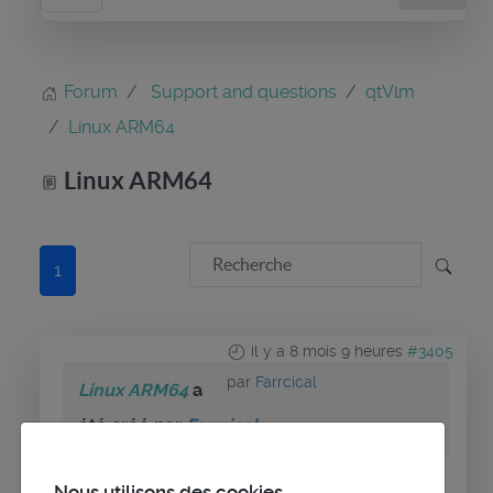
Forum
Support and questions
qtVlm
Linux ARM64
Linux ARM64
1
il y a 8 mois 9 heures
#3405
par
Farrcical
Linux ARM64
a
été créé par
Farrcical
Nous utilisons des cookies