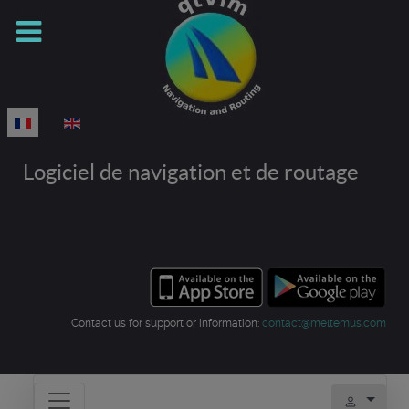
Sélectionnez votre langue
Logiciel de navigation et de routage
Contact us for support or information:
contact@meltemus.com