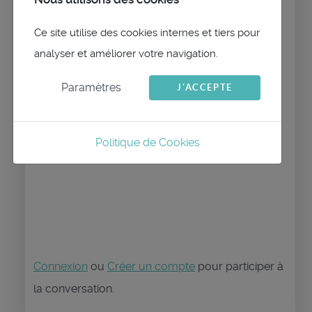
Hi
Ce site utilise des cookies internes et tiers pour
Is there a Linux ARM64 build for those of
analyser et améliorer votre navigation.
us not using Macs with ARM processors ?
Paramètres
J'ACCEPTE
Many thanks
Politique de Cookies
Paul
Connexion
ou
Créer un compte
pour participer à
la conversation.