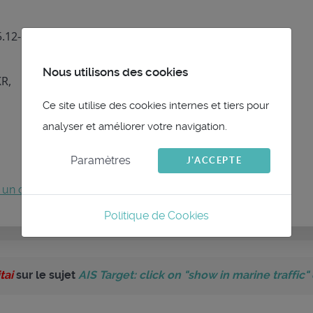
.12-19
Nous utilisons des cookies
R,
Ce site utilise des cookies internes et tiers pour
analyser et améliorer votre navigation.
Paramètres
J'ACCEPTE
 un compte
pour participer à la conversation.
Politique de Cookies
tai
sur le sujet
AIS Target: click on "show in marine traffic