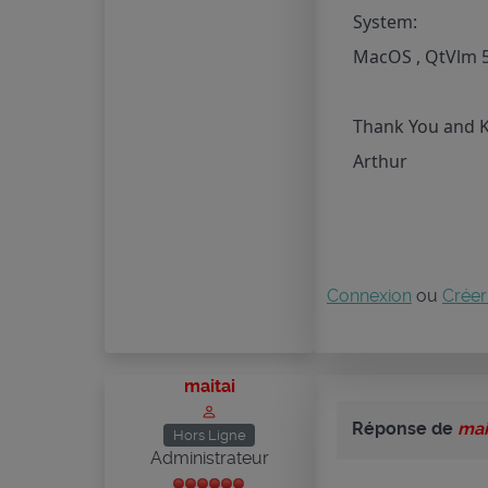
System:
MacOS , QtVlm 5
Thank You and K
Arthur
Connexion
ou
Créer
maitai
Réponse de
mai
Hors Ligne
Administrateur