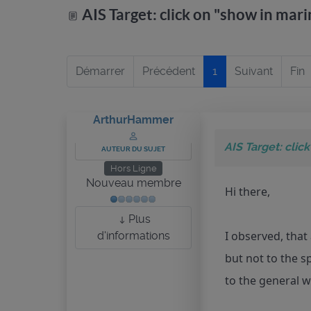
AIS Target: click on "show in mari
Démarrer
Précédent
1
Suivant
Fin
ArthurHammer
AIS Target: clic
AUTEUR DU SUJET
Hors Ligne
Nouveau membre
Hi there,
Plus
I observed, that
d'informations
but not to the sp
to the general w