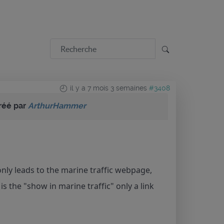
il y a 7 mois 3 semaines
#3408
réé par
ArthurHammer
 only leads to the marine traffic webpage,
is the "show in marine traffic" only a link