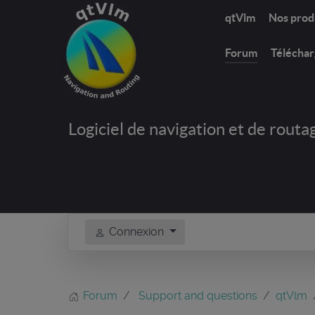
qtVlm
Nos prod
Forum
Télécha
Logiciel de navigation et de routa
Connexion
Forum
Support and questions
qtVlm