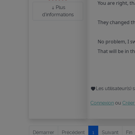
You are right, t
Plus
d'informations
They changed the
No problem, I swi
That will be in 
Les utilisateur(s)
Connexion
ou
Créer
Démarrer
Précédent
1
Suivant
Fin