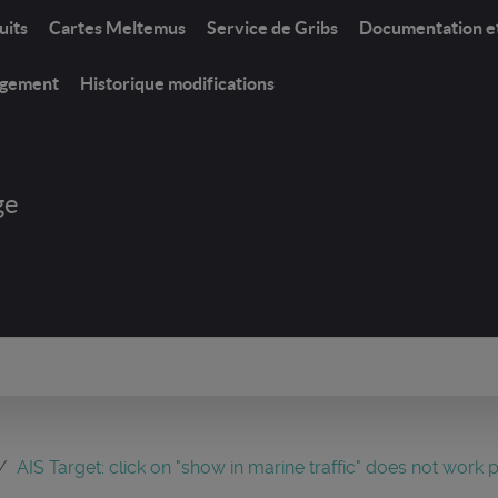
uits
Cartes Meltemus
Service de Gribs
Documentation e
rgement
Historique modifications
ge
AIS Target: click on "show in marine traffic" does not work 