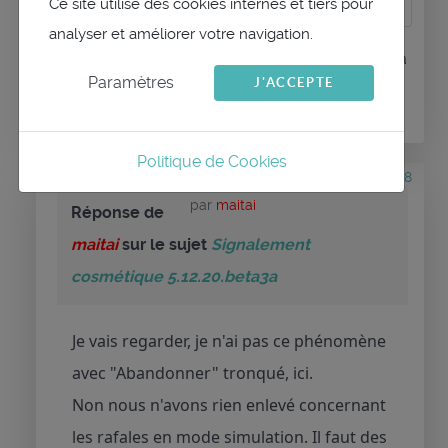
Ce site utilise des cookies internes et tiers pour
analyser et améliorer votre navigation.
Connexion
ou
Créer un compte
pour participer à
Paramètres
J'ACCEPTE
la conversation.
Politique de Cookies
il y a 6 mois 4 semaines
#3438
par
maitai
Réponse de
maitai
sur le sujet
Signalement
cosmétique 5.12.20.beta3a
Je vais regarder, je n'ai pas ce phénomène
avec "Abandonner" tronqué, ici.
Non nous n'avons rien enlevé concernant
les rafales en mode simulation. Il faut des