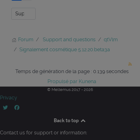
Forum
Support and questions
qtVlm
Signalement cosmétique 5.12.20.beta3a
Temps de génération de la page : 0.139 secondes
Propulsé par
Kunena
© Meltemus 2017 - 2026
Privacy
Back to top
Contact us for support or information: