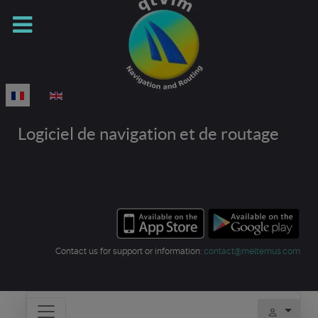
Sélectionnez votre langue
Logiciel de navigation et de routage
Contact us for support or information:
contact@meltemus.com