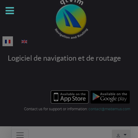
Sélectionnez votre langue
Logiciel de navigation et de routage
Contact us for support or information:
contact@meltemus.com