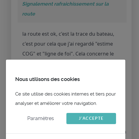
Signalement rafraichissement sur la
route
la route est ok, c'est la trace du bateau,
c'est pour cela que j'ai regardé "estime
COG" et "ligne de foi". Cela concerne le
bateau qui suit une route, d'ou le ALT+X /
couleurs (mais je me suis mal exprimé,
Nous utilisons des cookies
désolé.)
Ce site utilise des cookies internes et tiers pour
analyser et améliorer votre navigation.
Paramètres
J'ACCEPTE
Connexion
ou
Créer un compte
pour participer à