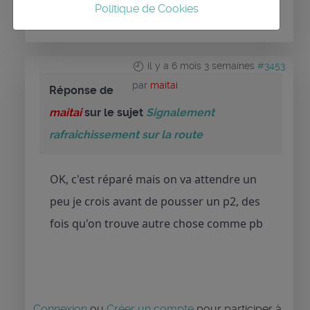
la conversation.
Politique de Cookies
il y a 6 mois 3 semaines
#3453
par
maitai
Réponse de
maitai
sur le sujet
Signalement
rafraichissement sur la route
OK, c'est réparé mais on va attendre un
peu je crois avant de pousser un p2, des
fois qu'on trouve autre chose comme pb
Connexion
ou
Créer un compte
pour participer à