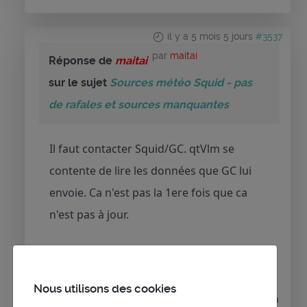
il y a 5 mois 5 jours
#3537
par
maitai
Réponse de
maitai
sur le sujet
Sources météo Squid - pas
de rafales et sources manquantes
Il faut contacter Squid/GC. qtVlm se
contente de lire les données que GC lui
envoie. Ca n'est pas la 1ere fois que ca
n'est pas à jour.
Nous utilisons des cookies
Connexion
ou
Créer un compte
pour participer à