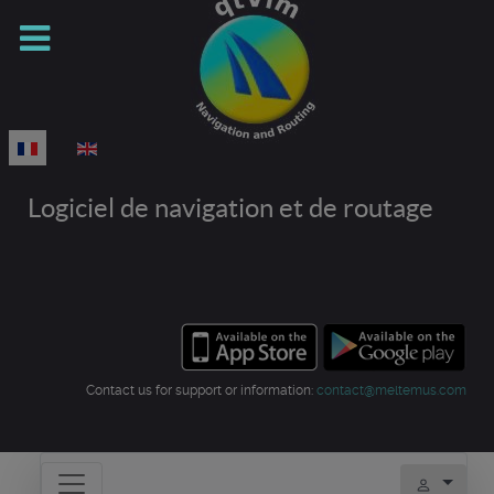
Sélectionnez votre langue
Logiciel de navigation et de routage
Contact us for support or information:
contact@meltemus.com