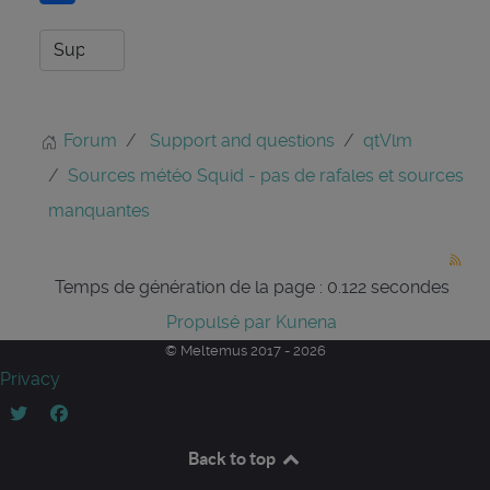
Forum
Support and questions
qtVlm
Sources météo Squid - pas de rafales et sources
manquantes
Temps de génération de la page : 0.122 secondes
Propulsé par
Kunena
© Meltemus 2017 - 2026
Privacy
Back to top