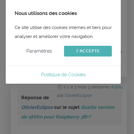
version qtVlm pour ca, en principe pour
Nous utilisons des cookies
RPI5 mais ca pourrait marcher.
Ce site utilise des cookies internes et tiers pour
analyser et améliorer votre navigation.
Paramètres
Connexion
ou
Créer un compte
pour participer à
J'ACCEPTE
la conversation.
Politique de Cookies
il y a 3 mois 3 semaines
#3684
par
OlivierEclipse
Réponse de
OlivierEclipse
sur le sujet
Quelle version
de qtVlm pour Raspberry 3B+?