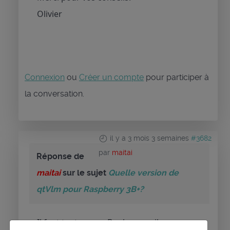
Olivier
Connexion
ou
Créer un compte
pour participer à
la conversation.
il y a 3 mois 3 semaines
#3682
par
maitai
Réponse de
maitai
sur le sujet
Quelle version de
qtVlm pour Raspberry 3B+?
Il faut tenter avec Bookworm, il y a une