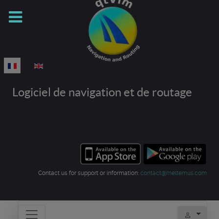
Sélectionnez votre langue
Logiciel de navigation et de routage
Contact us for support or information:
contact@meltemus.com