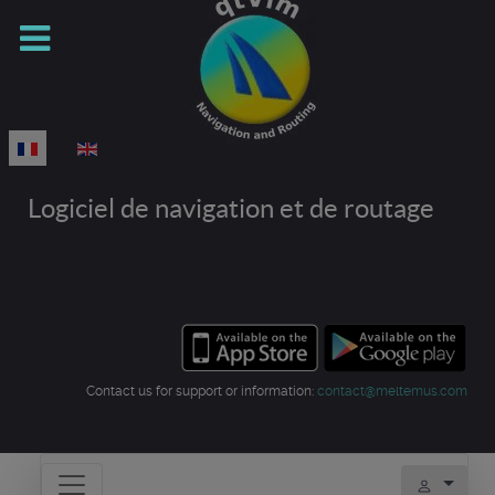
Sélectionnez votre langue
Logiciel de navigation et de routage
Contact us for support or information:
contact@meltemus.com