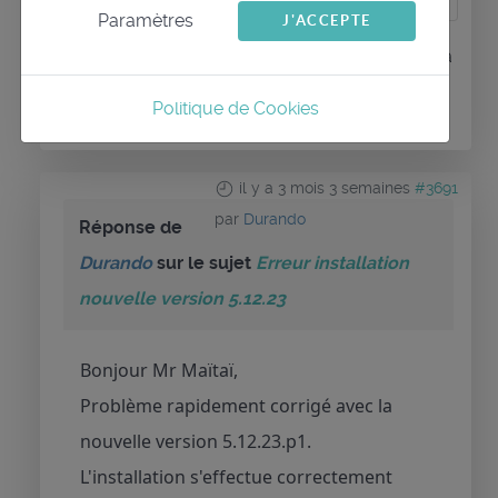
Paramètres
J'ACCEPTE
Connexion
ou
Créer un compte
pour participer à
la conversation.
Politique de Cookies
il y a 3 mois 3 semaines
#3691
par
Durando
Réponse de
Durando
sur le sujet
Erreur installation
nouvelle version 5.12.23
Bonjour Mr Maïtaï,
Problème rapidement corrigé avec la
nouvelle version 5.12.23.p1.
L'installation s'effectue correctement