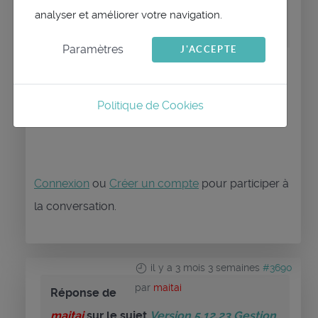
domj
sur le sujet
Version 5.12.23 Gestion
analyser et améliorer votre navigation.
des licences, Crash
Paramètres
J'ACCEPTE
Oui Ubuntu 25.10 (désolé de ne pas avoir
précisé)
Politique de Cookies
Connexion
ou
Créer un compte
pour participer à
la conversation.
il y a 3 mois 3 semaines
#3690
par
maitai
Réponse de
maitai
sur le sujet
Version 5.12.23 Gestion