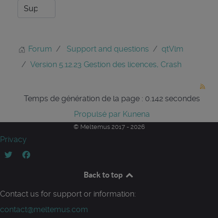
Forum
Support and questions
qtVlm
Version 5.12.23 Gestion des licences, Crash
Temps de génération de la page : 0.142 secondes
Propulsé par
Kunena
© Meltemus 2017 - 2026
Privacy
Back to top
Contact us for support or information:
contact@meltemus.com