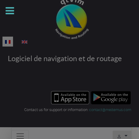
Sélectionnez votre langue
Logiciel de navigation et de routage
Contact us for support or information:
contact@meltemus.com