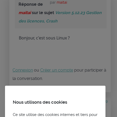
par
maitai
Réponse de
maitai
sur le sujet
Version 5.12.23 Gestion
des licences, Crash
Bonjour, c'est sous Linux ?
Connexion
ou
Créer un compte
pour participer à
la conversation.
il y a 3 mois 3 semaines
#3689
Nous utilisons des cookies
par
domj
Réponse de
Ce site utilise des cookies internes et tiers pour