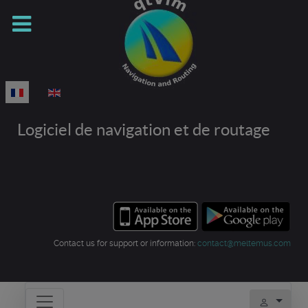
Sélectionnez votre langue
Logiciel de navigation et de routage
Contact us for support or information:
contact@meltemus.com