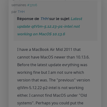
semaines
#3706
par
THH
Réponse de
THH
sur le sujet
Latest
update qtVlm-5.12.23-p1-intel not
working on MacOS 10.13.6
I have a MacBook Air Mid 2011 that
cannot have MacOS newer than 10.13.6.
Before the latest update evrything was
working fine but I am not sure which
version that was. The "previous" version
qtVlm-5.12.22-p2-intel is not working
either. I cannot find MacOS under "Old
systems". Perhaps you could put the