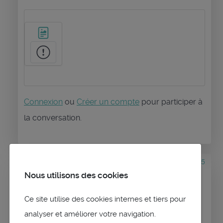
Connexion
ou
Créer un compte
pour participer à
la conversation.
il y a 3 mois 2 semaines
#3705
Nous utilisons des cookies
par
maitai
Réponse de
maitai
sur le sujet
Latest update qtVlm-
Ce site utilise des cookies internes et tiers pour
5.12.23-p1-intel not working on MacOS
analyser et améliorer votre navigation.