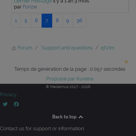
Dernier message
il y a 1 an 3 mois
par
Fonzie
1
5
6
7
8
9
36
Forum
Support and questions
qtVlm
Temps de génération de la page : 0.057 secondes
Propulsé par
Kunena
© Meltemus 2017 - 2026
Privacy
Back to top
Contact us for support or information: