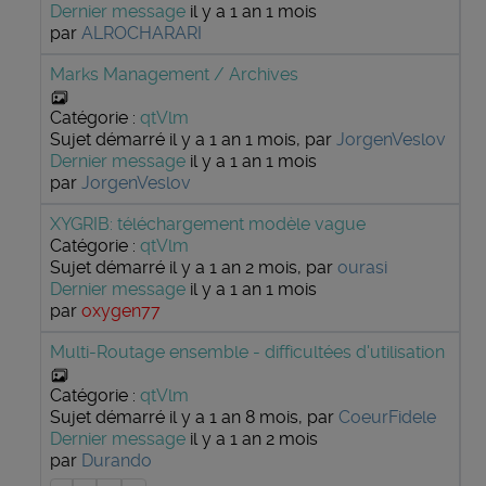
Dernier message
il y a 1 an 1 mois
par
ALROCHARARI
Marks Management / Archives
Catégorie :
qtVlm
Sujet démarré il y a 1 an 1 mois, par
JorgenVeslov
Dernier message
il y a 1 an 1 mois
par
JorgenVeslov
XYGRIB: téléchargement modèle vague
Catégorie :
qtVlm
Sujet démarré il y a 1 an 2 mois, par
ourasi
Dernier message
il y a 1 an 1 mois
par
oxygen77
Multi-Routage ensemble - difficultées d'utilisation
Catégorie :
qtVlm
Sujet démarré il y a 1 an 8 mois, par
CoeurFidele
Dernier message
il y a 1 an 2 mois
par
Durando