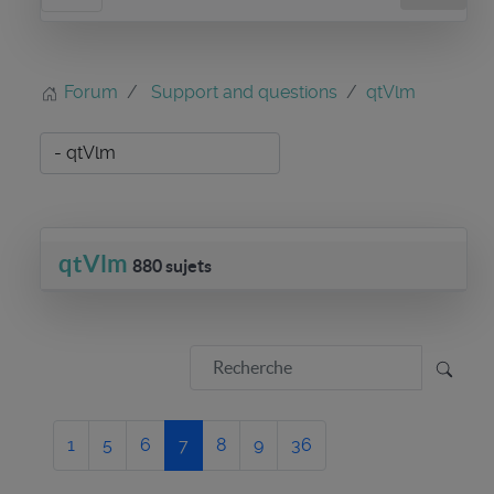
Forum
Support and questions
qtVlm
qtVlm
880 sujets
1
5
6
7
8
9
36