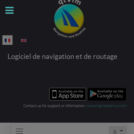
Sélectionnez votre langue
Logiciel de navigation et de routage
Contact us for support or information:
contact@meltemus.com