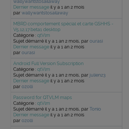
wallywantstosailaway
Dernier message
il y a 1 an 2 mois
par
wallywantstosailaway
MBRD comportement spécial et carte GSHHS -
V5,12,17.beta1 desktop
Catégorie :
qtVlm
Sujet démarré il y a 1 an 2 mois, par
ourasi
Dernier message
il y a 1 an 2 mois
par
ourasi
Android Full Version Subscription
Catégorie :
qtVlm
Sujet démarré il y a 1 an 2 mois, par
julien23
Dernier message
il y a 1 an 2 mois
par
ozolli
Password for QTVLM maps
Catégorie :
qtVlm
Sujet démarré il y a 1 an 2 mois, par
Tonio
Dernier message
il y a 1 an 2 mois
par
ozolli