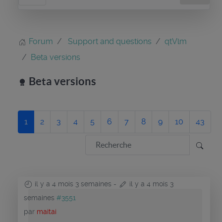
Forum
Support and questions
qtVlm
Beta versions
Beta versions
1
2
3
4
5
6
7
8
9
10
43
il y a 4 mois 3 semaines
-
il y a 4 mois 3
semaines
#3551
par
maitai