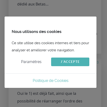
dédié aux Betas...
Nous utilisons des cookies
Connexion
ou
Créer un compte
pour participer à
la conversation.
Ce site utilise des cookies internes et tiers pour
analyser et améliorer votre navigation.
Paramètres
J'ACCEPTE
il y a 4 mois 3 semaines
#3553
par
maitai
Réponse de
maitai
sur le sujet
Beta versions
Politique de Cookies
Oui le 1) est déjà fait, ainsi que la
possibilité de réarranger l'ordre des