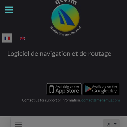
Sélectionnez votre langue
Logiciel de navigation et de routage
Contact us for support or information:
contact@meltemus.com