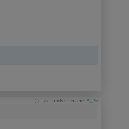
il y a 4 mois 2 semaines
#3582