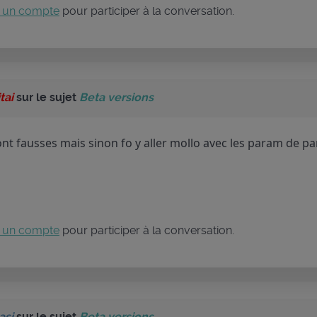
 un compte
pour participer à la conversation.
tai
sur le sujet
Beta versions
ont fausses mais sinon fo y aller mollo avec les param de pa
 un compte
pour participer à la conversation.
asi
sur le sujet
Beta versions