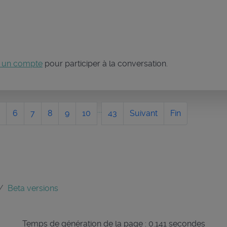
 un compte
pour participer à la conversation.
...
6
7
8
9
10
43
Suivant
Fin
Beta versions
Temps de génération de la page : 0.141 secondes