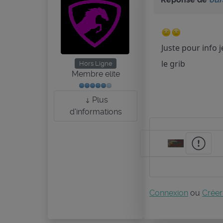
Juste pour info j
le grib
Hors Ligne
Membre elite
Plus
d'informations
Connexion
ou
Créer