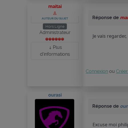
maitai
Réponse de
mai
AUTEUR DU SUJET
Hors Ligne
Administrateur
Je vais regarder
Plus
d'informations
Connexion
ou
Créer
ourasi
Réponse de
our
Excuse moi phili