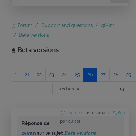
Forum
Support and questions
qtVlm
Beta versions
Beta versions
1
21
22
23
24
25
26
27
28
29
il y a 2 mois 1 semaine
#3850
par
ourasi
Réponse de
ourasi
sur le sujet
Beta versions