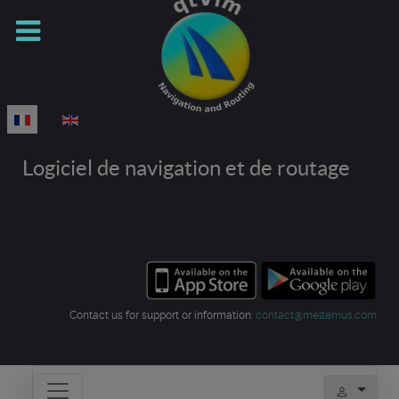
Sélectionnez votre langue
Logiciel de navigation et de routage
Contact us for support or information:
contact@meltemus.com