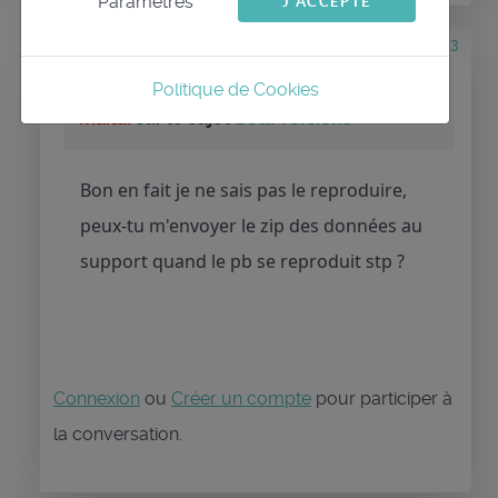
Paramètres
J'ACCEPTE
il y a 2 mois 1 semaine
#3853
par
maitai
Réponse de
Politique de Cookies
maitai
sur le sujet
Beta versions
Bon en fait je ne sais pas le reproduire,
peux-tu m'envoyer le zip des données au
support quand le pb se reproduit stp ?
Connexion
ou
Créer un compte
pour participer à
la conversation.