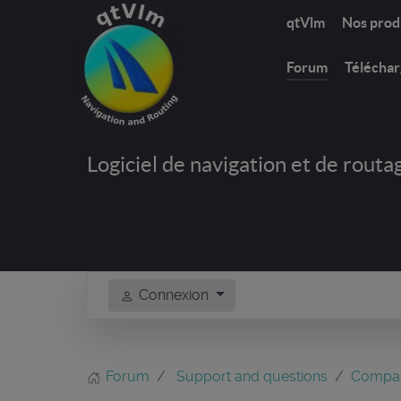
qtVlm
Nos prod
Forum
Télécha
Logiciel de navigation et de routa
Connexion
Forum
Support and questions
Compa