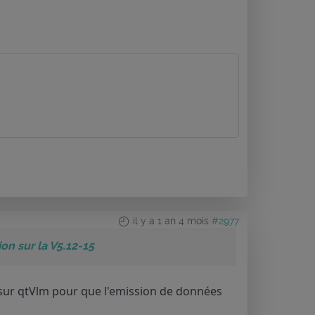
il y a 1 an 4 mois
#2977
n sur la V5.12-15
é sur qtVlm pour que l'emission de données