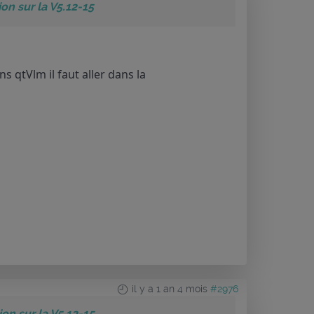
n sur la V5.12-15
 qtVlm il faut aller dans la
il y a 1 an 4 mois
#2976
n sur la V5.12-15