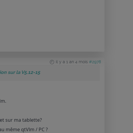
il y a 1 an 4 mois
#2978
n sur la V5.12-15
lm.
et sur ma tablette?
 au même qtVlm / PC ?