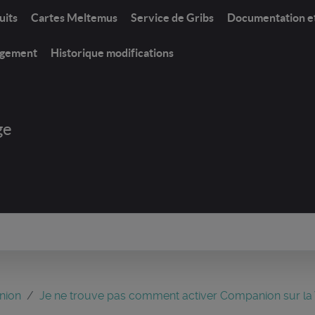
uits
Cartes Meltemus
Service de Gribs
Documentation e
rgement
Historique modifications
ge
nion
Je ne trouve pas comment activer Companion sur la 