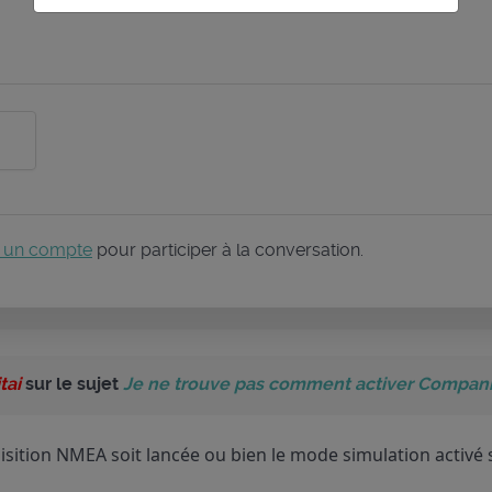
 un compte
pour participer à la conversation.
tai
sur le sujet
Je ne trouve pas comment activer Companio
quisition NMEA soit lancée ou bien le mode simulation activ