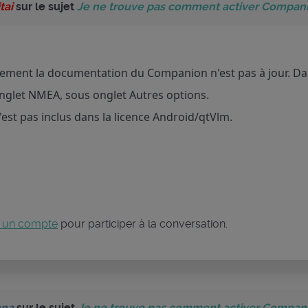
tai
sur le sujet
Je ne trouve pas comment activer Companio
ement la documentation du Companion n'est pas à jour. Dans
onglet NMEA, sous onglet Autres options.
st pas inclus dans la licence Android/qtVlm.
 un compte
pour participer à la conversation.
ana
sur le sujet
Je ne trouve pas comment activer Companio