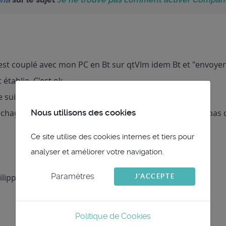
st couplé avec mon PC en Bt sur qtVlm idem Bt et "envoyer
établie. C'est ok.
ne suis pas sur le bateau donc pas de remontée NMEA.
Nous utilisons des cookies
chage de la carte et j'ai une barre à roue qui tourne et pas 
Ce site utilise des cookies internes et tiers pour
analyser et améliorer votre navigation.
Paramètres
lippe pour tes retours rapides.
J'ACCEPTE
Politique de Cookies