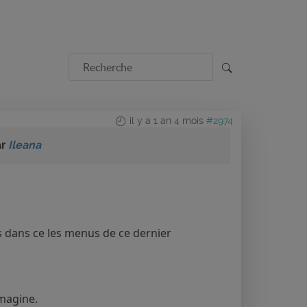
il y a 1 an 4 mois
#2974
ar
Ileana
s dans ce les menus de ce dernier
imagine.