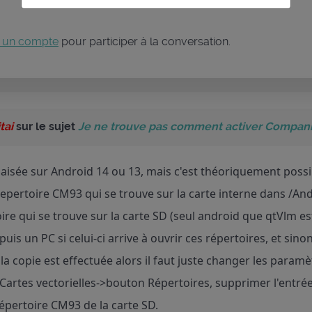
 un compte
pour participer à la conversation.
tai
sur le sujet
Je ne trouve pas comment activer Companio
aisée sur Android 14 ou 13, mais c'est théoriquement possi
e repertoire CM93 qui se trouve sur la carte interne dans /
re qui se trouve sur la carte SD (seul android que qtVlm es
depuis un PC si celui-ci arrive à ouvrir ces répertoires, et sino
 la copie est effectuée alors il faut juste changer les para
Cartes vectorielles->bouton Répertoires, supprimer l'entré
répertoire CM93 de la carte SD.