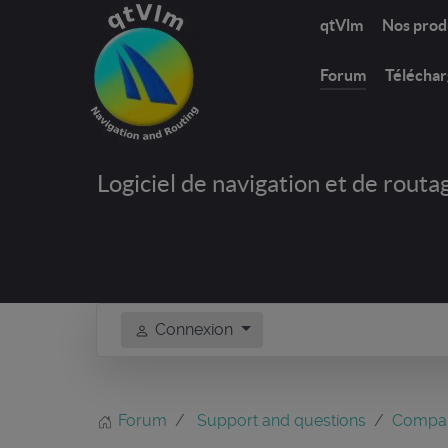
qtVlm
Nos prod
Forum
Télécha
Logiciel de navigation et de routa
Connexion
Forum
Support and questions
Compa