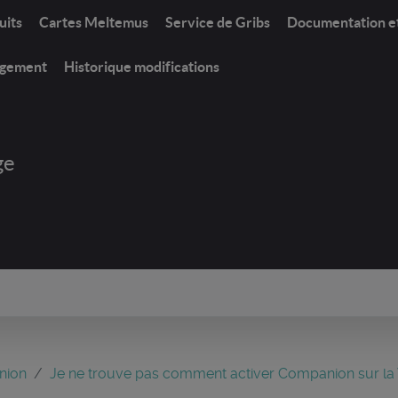
uits
Cartes Meltemus
Service de Gribs
Documentation e
rgement
Historique modifications
ge
nion
Je ne trouve pas comment activer Companion sur la 