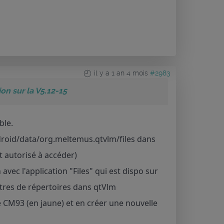
il y a 1 an 4 mois
#2983
n sur la V5.12-15
ble.
Android/data/org.meltemus.qtvlm/files dans
t autorisé à accéder)
n avec l'application "Files" qui est dispo sur
mètres de répertoires dans qtVlm
e CM93 (en jaune) et en créer une nouvelle