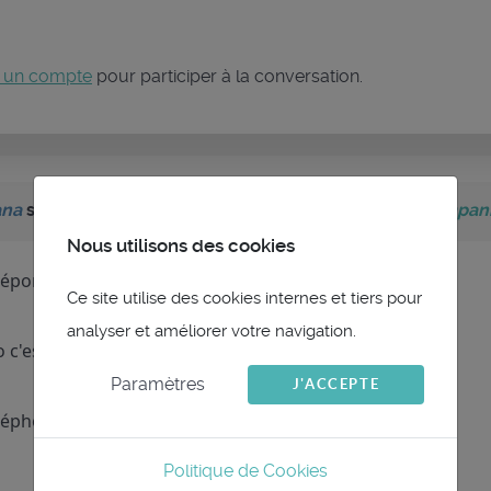
 un compte
pour participer à la conversation.
ana
sur le sujet
Je ne trouve pas comment activer Companio
Nous utilisons des cookies
réponses.
Ce site utilise des cookies internes et tiers pour
analyser et améliorer votre navigation.
to c'est du CM93 et des cartes au format Mbtiles.
Paramètres
J'ACCEPTE
léphone v13 / tablette.
Politique de Cookies