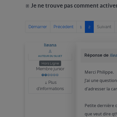
Je ne trouve pas comment active
Démarrer
Précédent
1
2
Suivant
Ileana
Réponse de
Ile
AUTEUR DU SUJET
Hors Ligne
Membre junior
Merci Philippe.
J'ai une questio
Plus
d'adresser la car
d'informations
Petite dernière 
que veut dire q