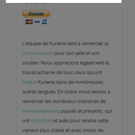
Faire un don:
L'équipe de Kunena tient à remercier la
communauté
pour son aide et son
soutien. Nous apprécions également le
travail acharné de tous ceux qui ont
traduit
Kunena dans de nombreuses
autres langues. En outre, nous tenons à
remercier les nombreux membres de
www.kunena.org
passés et présents, qui
ont
contribué
et aidé pour rendre cette
version plus stable et avec moins de