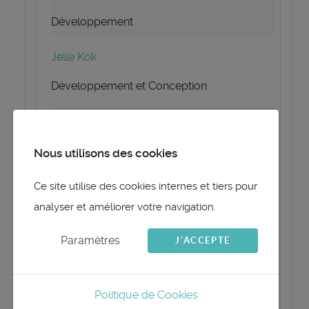
Développement
Jelle Kok
Développement et Conception
Richard Binder
Modération du forum et Analyse
Nous utilisons des cookies
Matias Griese
Ce site utilise des cookies internes et tiers pour
analyser et améliorer votre navigation.
Cofondateur
Paramètres
J'ACCEPTE
Oliver Ratzesberger
Fondateur
Politique de Cookies