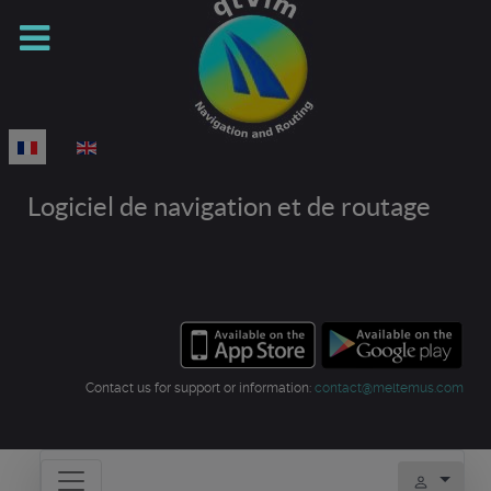
Sélectionnez votre langue
Logiciel de navigation et de routage
Contact us for support or information:
contact@meltemus.com