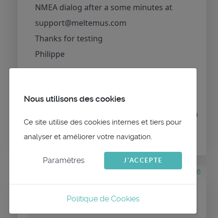
NMEA dialog after a some minutes at
support@meltemus.com
Thanks for testing
Philippe
Nous utilisons des cookies
Connexion
ou
Créer un compte
pour participer à
Ce site utilise des cookies internes et tiers pour
la conversation.
analyser et améliorer votre navigation.
Paramètres
J'ACCEPTE
il y a 2 ans 1 mois
#2616
par
Farrcical
Réponse de
Farrcical
Politique de Cookies
sur le sujet
iPad bugs?