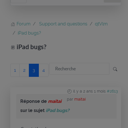
Forum
Support and questions
qtVlm
iPad bugs?
iPad bugs?
1
2
3
4
il y a 2 ans 1 mois
#2613
par
maitai
Réponse de
maitai
sur le sujet
iPad bugs?