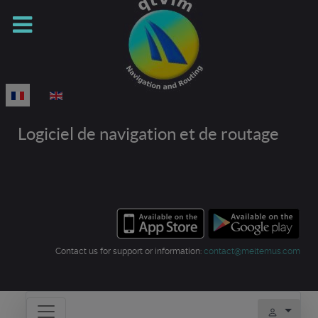
Sélectionnez votre langue
Logiciel de navigation et de routage
Contact us for support or information:
contact@meltemus.com