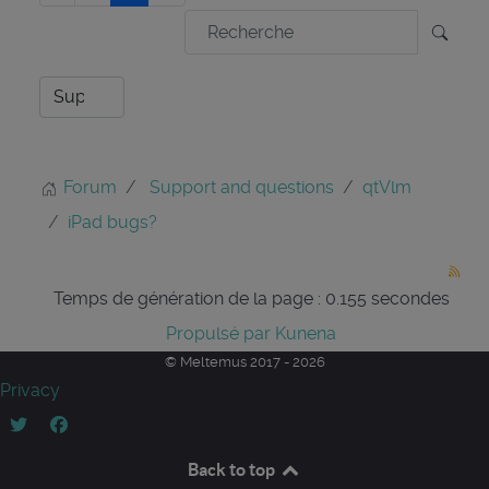
Forum
Support and questions
qtVlm
iPad bugs?
Temps de génération de la page : 0.155 secondes
Propulsé par
Kunena
© Meltemus 2017 - 2026
Privacy
Back to top