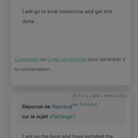
I will go to boat tomorrow and get this
done
Connexion
ou
Créer un compte
pour participer à
la conversation.
il y a 2 ans 1 mois
#2619
par
Farrcical
Réponse de
Farrcical
sur le sujet
iPad bugs?
I am on the boat and have installed the