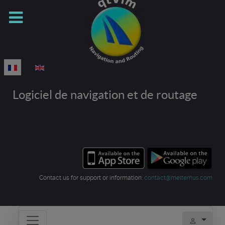
Sélectionnez votre langue
Logiciel de navigation et de routage
Contact us for support or information:
contact@meltemus.com