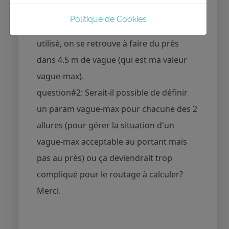
2/ En ce moment je travaille sur un
Politique de Cookies
routage, et quelque soit le modèle météo
utilisé, on se retrouve à faire du près
dans 4.5 m de vague (qui est ma valeur
vague-max).
question#2: Serait-il possible de définir
un param vague-max pour chacune des 2
allures (pour gérer la situation d'un
vague-max acceptable au portant mais
pas au près) ou ça deviendrait trop
compliqué pour le routage à calculer?
Merci.