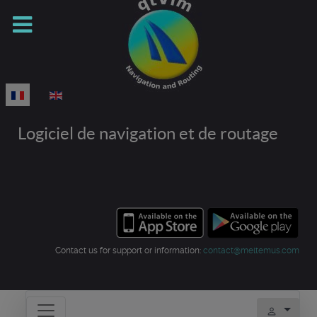
Sélectionnez votre langue
Logiciel de navigation et de routage
Contact us for support or information:
contact@meltemus.com