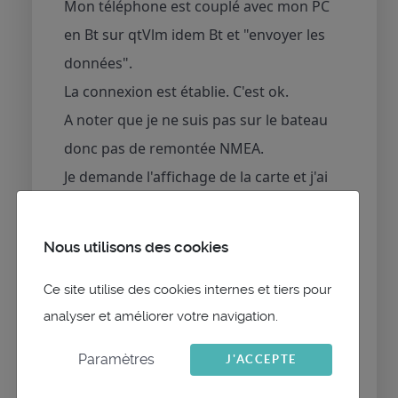
Mon téléphone est couplé avec mon PC
en Bt sur qtVlm idem Bt et "envoyer les
données".
La connexion est établie. C'est ok.
A noter que je ne suis pas sur le bateau
donc pas de remontée NMEA.
Je demande l'affichage de la carte et j'ai
une barre à roue qui tourne et pas de
carte.
Nous utilisons des cookies
Qu'en est-il?
Ce site utilise des cookies internes et tiers pour
analyser et améliorer votre navigation.
Encore merci Philippe pour tes retours
Paramètres
J'ACCEPTE
rapides.