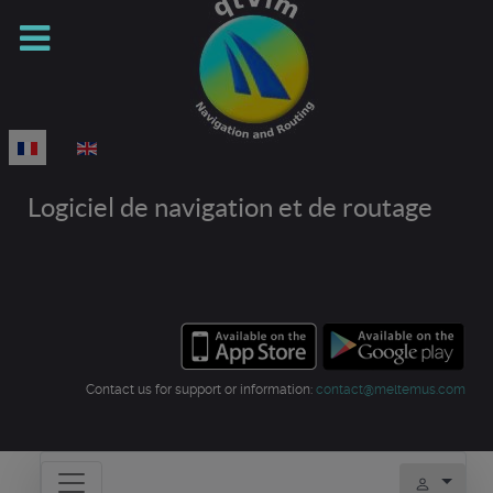
Sélectionnez votre langue
Logiciel de navigation et de routage
Contact us for support or information:
contact@meltemus.com