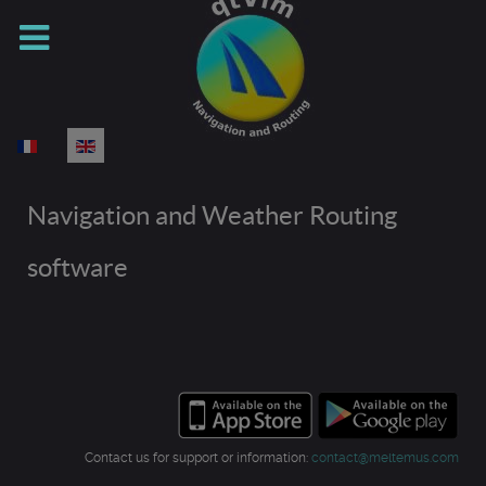
Select your language
Navigation and Weather Routing
software
Contact us for support or information:
contact@meltemus.com