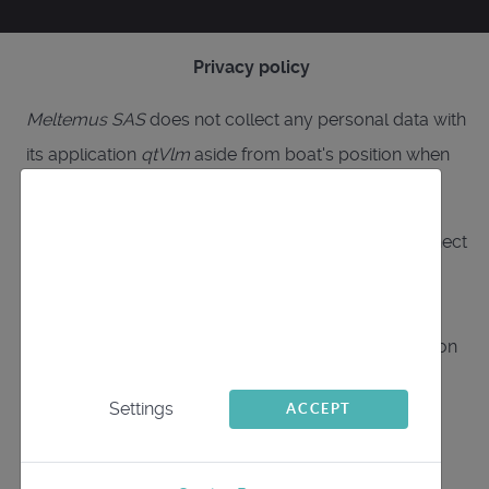
Privacy policy
Meltemus SAS
does not collect any personal data with
its application
qtVlm
aside from boat's position when
"AIS via internet" mode is enabled.
We use cookies
The application allows, among other things, to connect
user to online services (online sailing simulation,
This website uses first- and third-party cookies
mapping, weather data, ...). Under no cirumstances,
to analyse and improve your browsing
Meltemus SAS
will collect data during this connection
experience.
to services
Settings
ACCEPT
Respect de la vie privée