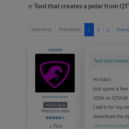
Tool that creates a polar from 
Démarrer
Précédent
1
2
3
Suiva
ourasi
Tool that creat
Hi folks!
Just spent a few
VDRs or QTVLM t
AUTEUR DU SUJET
Hors Ligne
I did it for my o
Membre elite
download the zip
1drv.ms/u/c/e
Plus