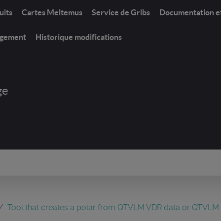
uits
Cartes Meltemus
Service de Gribs
Documentation e
rgement
Historique modifications
ge
Tool that creates a polar from QTVLM VDR data or QTVLM