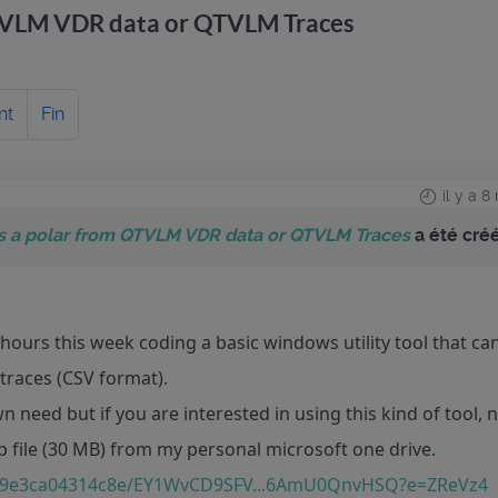
QTVLM VDR data or QTVLM Traces
nt
Fin
il y a 
es a polar from QTVLM VDR data or QTVLM Traces
a été cré
 hours this week coding a basic windows utility tool that c
races (CSV format).
wn need but if you are interested in using this kind of tool, 
 file (30 MB) from my personal microsoft one drive.
a69e3ca04314c8e/EY1WvCD9SFV...6AmU0QnvHSQ?e=ZReVz4