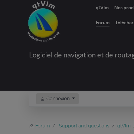
qtVlm
Nos prod
Forum
Télécha
Logiciel de navigation et de routa
Connexion
Forum
Support and questions
qtVlm