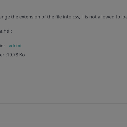
hange the extension of the file into csv, il is not allowed to lo
aché :
er :
vdr.txt
her :19.78 Ko