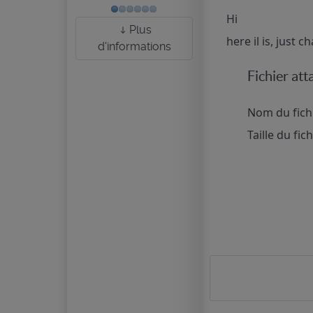
Hi
Plus
here il is, just c
d'informations
Fichier att
Nom du fichi
Taille du fic