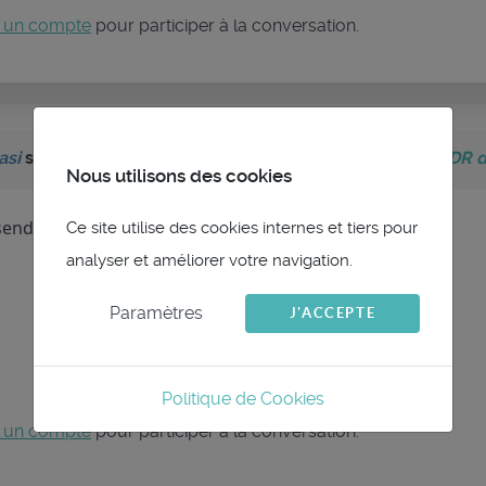
 un compte
pour participer à la conversation.
asi
sur le sujet
Tool that creates a polar from QTVLM VDR 
Nous utilisons des cookies
end me a copy of your csv file?
Ce site utilise des cookies internes et tiers pour
analyser et améliorer votre navigation.
Paramètres
J'ACCEPTE
Politique de Cookies
 un compte
pour participer à la conversation.