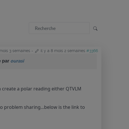
8 mois 3 semaines
-
il y a 8 mois 2 semaines
#3366
é par
ourasi
an create a polar reading either QTVLM
no problem sharing...below is the link to