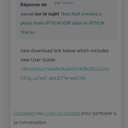
par
ourasi
Réponse de
ourasi
sur le sujet
Tool that creates a
polar from QTVLM VDR data or QTVLM
Traces
new download link below which includes
new User Guide:
1drv.ms/u/c/ea69e3ca04314c8e/IQCuUss
F2Cg...p1wV_awLILY?e=xeU16r
Connexion
ou
Créer un compte
pour participer à
la conversation.