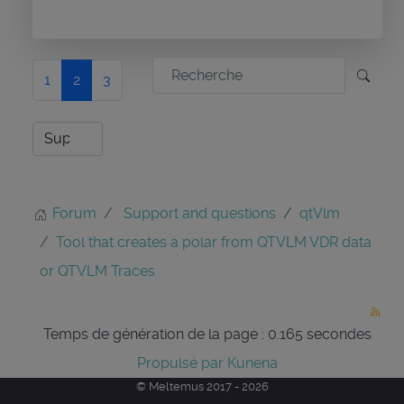
1
2
3
Forum
Support and questions
qtVlm
Tool that creates a polar from QTVLM VDR data
or QTVLM Traces
Temps de génération de la page : 0.165 secondes
Propulsé par
Kunena
© Meltemus 2017 - 2026