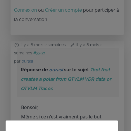
Connexion
ou
Créer un compte
pour participer à
la conversation.
il y a 8 mois 2 semaines
-
il y a 8 mois 2
semaines
#3390
par
ourasi
Réponse de
ourasi
sur le sujet
Tool that
creates a polar from QTVLM VDR data or
QTVLM Traces
Bonsoir,
Même si ce n'est vraiment pas le but
recherché, je viens de répondre à une