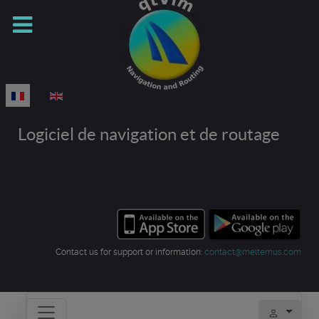
Sélectionnez votre langue
Logiciel de navigation et de routage
Contact us for support or information:
contact@meltemus.com