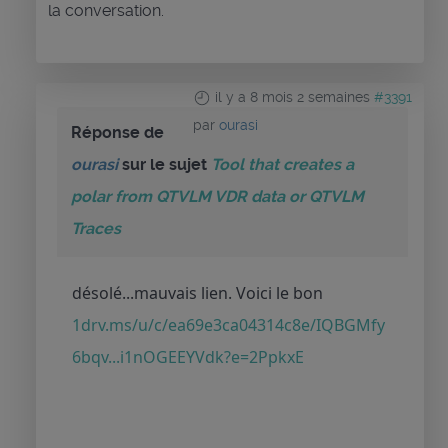
la conversation.
il y a 8 mois 2 semaines
#3391
par
ourasi
Réponse de
ourasi
sur le sujet
Tool that creates a
polar from QTVLM VDR data or QTVLM
Traces
désolé...mauvais lien. Voici le bon
1drv.ms/u/c/ea69e3ca04314c8e/IQBGMfy
6bqv...i1nOGEEYVdk?e=2PpkxE