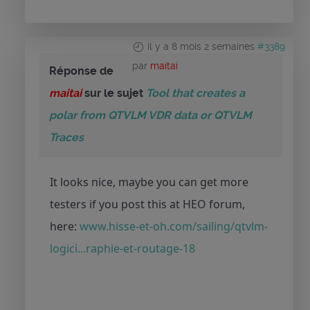
il y a 8 mois 2 semaines
#3389
par
maitai
Réponse de
maitai
sur le sujet
Tool that creates a
polar from QTVLM VDR data or QTVLM
Traces
It looks nice, maybe you can get more
testers if you post this at HEO forum,
here:
www.hisse-et-oh.com/sailing/qtvlm-
logici...raphie-et-routage-18