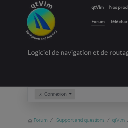
qtVlm
Nos prod
Forum
Télécha
Logiciel de navigation et de routa
Connexion
Forum
Support and questions
qtVlm