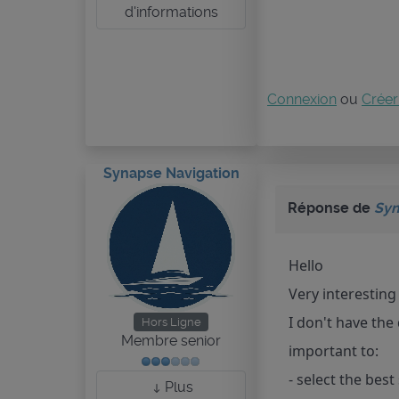
d'informations
Connexion
ou
Créer
Synapse Navigation
Réponse de
Syn
Hello
Very interesting
I don't have the
Hors Ligne
Membre senior
important to:
- select the be
Plus