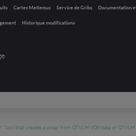
uits
Cartes Meltemus
Service de Gribs
Documentation e
rgement
Historique modifications
ge
Tool that creates a polar from QTVLM VDR data or QTVLM