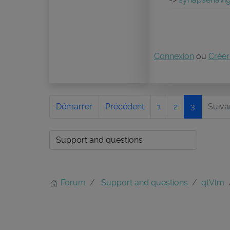
Connexion
ou
Créer
Démarrer
Précédent
1
2
3
Suiva
Forum
Support and questions
qtVlm