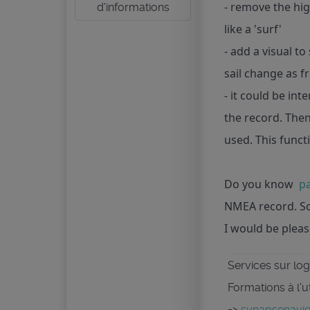
- remove the hig
d'informations
like a 'surf'
- add a visual t
sail change as f
- it could be int
the record. Then
used. This funct
Do you know
pa
NMEA record. So
I would be please
Services sur logi
Formations à l'u
=>
synapsenaviga