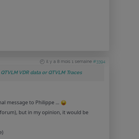
il y a 8 mois 1 semaine
#3394
om QTVLM VDR data or QTVLM Traces
nal message to Philippe ...
forum), but in my opinion, it would be
e)