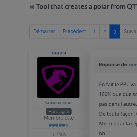
Tool that creates a polar from 
Démarrer
Précédent
1
2
3
Suiva
ourasi
Réponse de
our
En fait le PPC va
100% quelque soi
pas dans l'autr
AUTEUR DU SUJET
Hors Ligne
De toute façon, 
Membre elite
Merci pour la r
bh
Plus