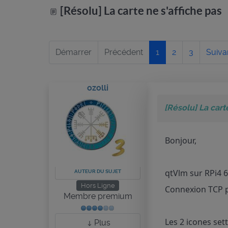
[Résolu] La carte ne s'affiche pas
Démarrer
Précédent
1
2
3
Suiva
ozolli
[Résolu] La cart
Bonjour,
qtVlm sur RPi4 
AUTEUR DU SUJET
Hors Ligne
Connexion TCP p
Membre premium
Les 2 icones set
Plus