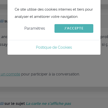
Ce site utilise des cookies internes et tiers pour
analyser et améliorer votre navigation.
li
sur le sujet
La carte ne s'affiche pas
Paramètres
J'ACCEPTE
 android 12, pas 11, mais je ne pense pas que ça soit le pr
ssayer avec Raspios Bullseye sur une carte SD pour voir si
Politique de Cookies
 un compte
pour participer à la conversation.
li
sur le sujet
La carte ne s'affiche pas