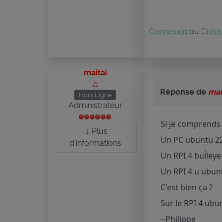
Connexion
ou
Créer
maitai
Réponse de
mai
Hors Ligne
Administrateur
Si je comprends 
Plus
Un PC ubuntu 22
d'informations
Un RPI 4 buĺleye
Un RPI 4 u ubunt
C'est bien ça ?
Sur le RPI 4 ubun
--Philippe