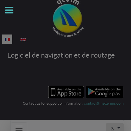
Sélectionnez votre langue
Logiciel de navigation et de routage
Contact us for support or information:
contact@meltemus.com