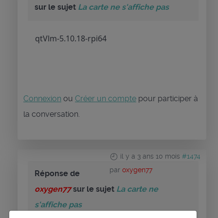
sur le sujet
La carte ne s'affiche pas
qtVlm-5.10.18-rpi64
Connexion
ou
Créer un compte
pour participer à
la conversation.
il y a 3 ans 10 mois
#1474
par
oxygen77
Réponse de
oxygen77
sur le sujet
La carte ne
s'affiche pas