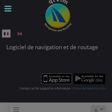
Sélectionnez votre langue
Logiciel de navigation et de routage
Contact us for support or information:
contact@meltemus.com