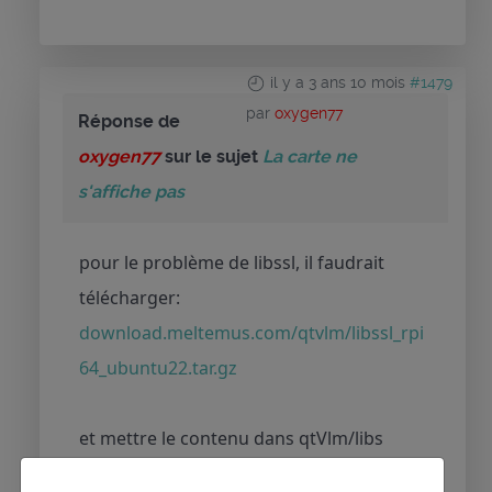
il y a 3 ans 10 mois
#1479
par
oxygen77
Réponse de
oxygen77
sur le sujet
La carte ne
s'affiche pas
pour le problème de libssl, il faudrait
télécharger:
download.meltemus.com/qtvlm/libssl_rpi
64_ubuntu22.tar.gz
et mettre le contenu dans qtVlm/libs