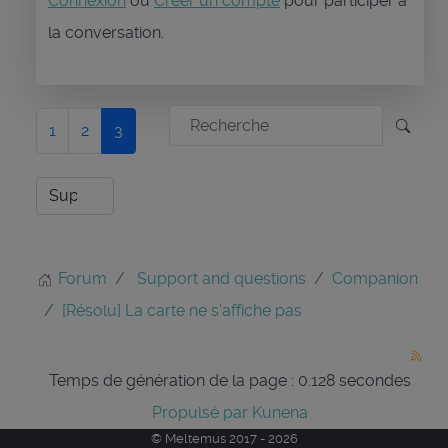
Connexion
ou
Créer un compte
pour participer à
la conversation.
1
2
3
Forum
Support and questions
Companion
[Résolu] La carte ne s'affiche pas
Temps de génération de la page : 0.128 secondes
Propulsé par
Kunena
© Meltemus 2017 - 2026