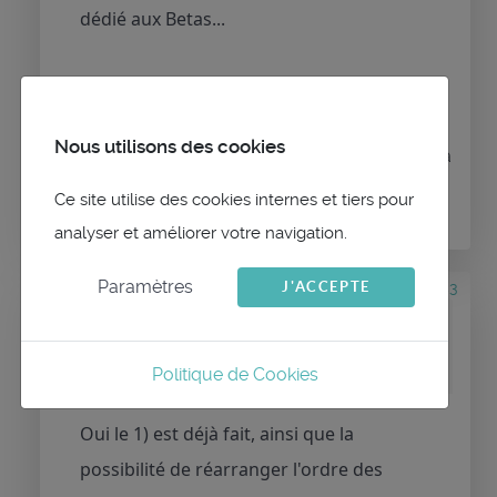
dédié aux Betas...
Nous utilisons des cookies
Connexion
ou
Créer un compte
pour participer à
la conversation.
Ce site utilise des cookies internes et tiers pour
analyser et améliorer votre navigation.
Paramètres
J'ACCEPTE
il y a 4 mois 3 semaines
#3553
par
maitai
Réponse de
maitai
sur le sujet
Beta versions
Politique de Cookies
Oui le 1) est déjà fait, ainsi que la
possibilité de réarranger l'ordre des