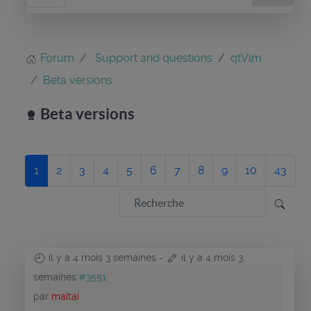
Forum
Support and questions
qtVlm
Beta versions
Beta versions
1
2
3
4
5
6
7
8
9
10
43
il y a 4 mois 3 semaines
-
il y a 4 mois 3
semaines
#3551
par
maitai