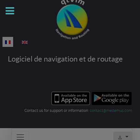
Sélectionnez votre langue
Logiciel de navigation et de routage
Contact us for support or information:
contact@meltemus.com