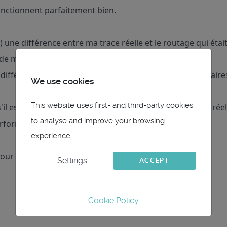
onctionnent parfaitement bien.
) une différence entre ma trace réelle et le routage qui éta
 de météo entre le Grib et le réel
la différence de performance de mon bateau avec les polaire
We use cookies
This website uses first- and third-party cookies
 s'il est possible d'extraire des données CSV de ma route ré
to analyse and improve your browsing
erformances.
experience.
ur ce logiciel.
Settings
ACCEPT
Cookie Policy