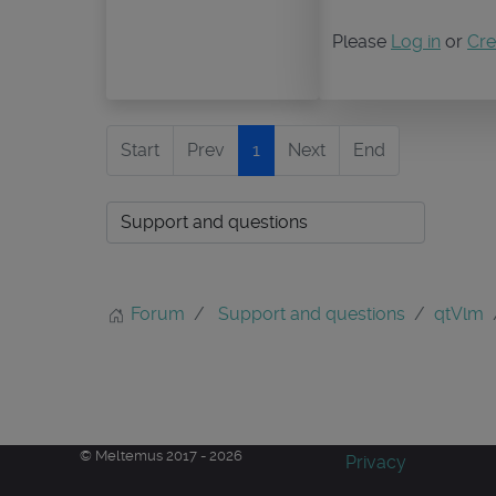
Please
Log in
or
Cre
Start
Prev
1
Next
End
Forum
Support and questions
qtVlm
© Meltemus 2017 - 2026
Privacy