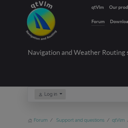
qtVlm
Our prod
Forum
Downlo
Navigation and Weather Routing 
Log in
Forum
Support and questions
qtVlm