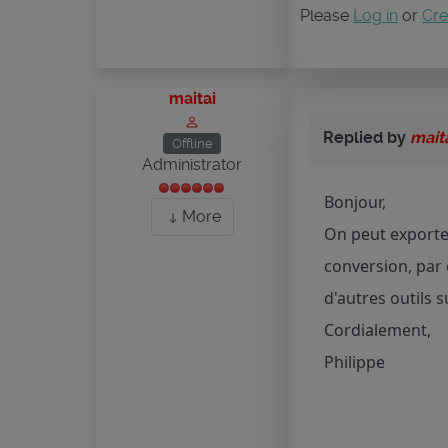
Please
Log in
or
Cre
maitai
Replied by
mait
Offline
Administrator
Bonjour,
More
On peut exporter
conversion, par 
d'autres outils s
Cordialement,
Philippe