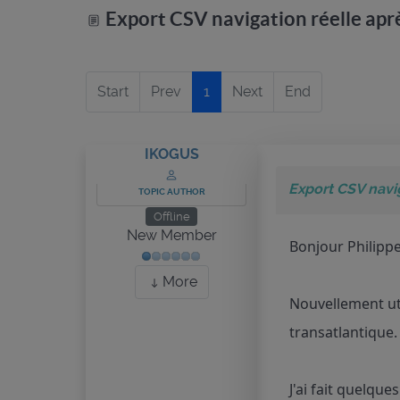
Export CSV navigation réelle apr
Start
Prev
1
Next
End
IKOGUS
Export CSV navi
TOPIC AUTHOR
Offline
New Member
Bonjour Philippe
More
Nouvellement uti
transatlantique.
J'ai fait quelqu