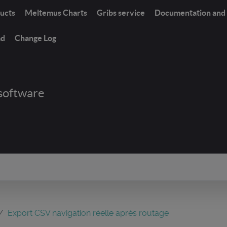
ucts
Meltemus Charts
Gribs service
Documentation and 
ad
Change Log
software
Export CSV navigation réelle après routage