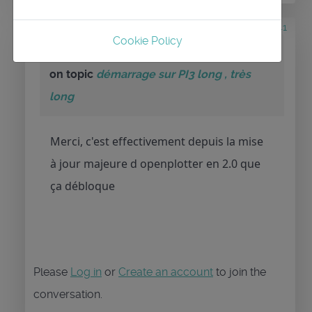
6 years 1 month ago
#341
Cookie Policy
by
nickou
Replied by
nickou
on topic
démarrage sur PI3 long , très
long
Merci, c'est effectivement depuis la mise
à jour majeure d openplotter en 2.0 que
ça débloque
Please
Log in
or
Create an account
to join the
conversation.