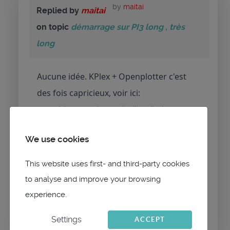
by
maitai
Replied by
maitai
on topic
démarrage sur PI3 long , très
long
Aucune idée. KPlex + Openplotter c'est
des fois capricieux, voir ici:
www.hisse-et-oh.com/sailing/kplex-et-
raspbian
We use cookies
This website uses first- and third-party cookies
to analyse and improve your browsing
Please
Log in
or
Create an account
to join the
experience.
conversation.
Settings
ACCEPT