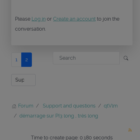
Please
Log in
or
Create an account
to join the
conversation.
1
2
Forum
Support and questions
qtVlm
démarrage sur PI3 long , très long
Time to create page: 0.180 seconds