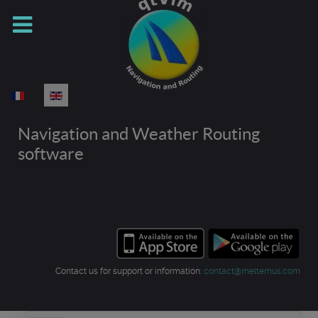
Select your language
Navigation and Weather Routing
software
Contact us for support or information:
contact@meltemus.com