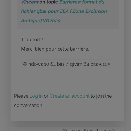
Vincent
on topic
Barrieres: format du
fichier qbar pour ZEA ( Zone Exclusion
Arctique) VG2020
Trop fort !
Merci bien pour cette barrière.
Windows 10 64 bits / qtvlm 64 bits 5.11.5
Please
Log in
or
Create an account
to join the
conversation.
5 years 8 months ago
#537