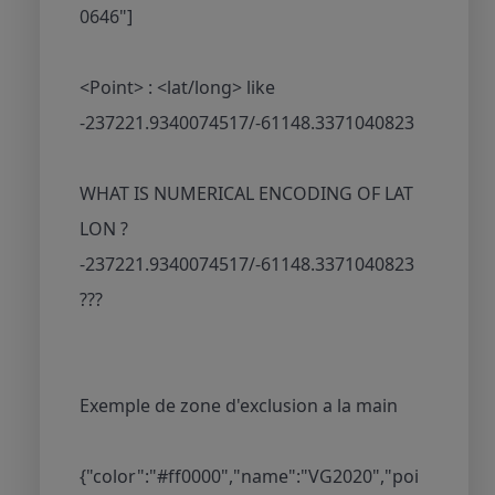
0646"]
<Point> : <lat/long> like
-237221.9340074517/-61148.3371040823
WHAT IS NUMERICAL ENCODING OF LAT
LON ?
-237221.9340074517/-61148.3371040823
???
Exemple de zone d'exclusion a la main
{"color":"#ff0000","name":"VG2020","poi