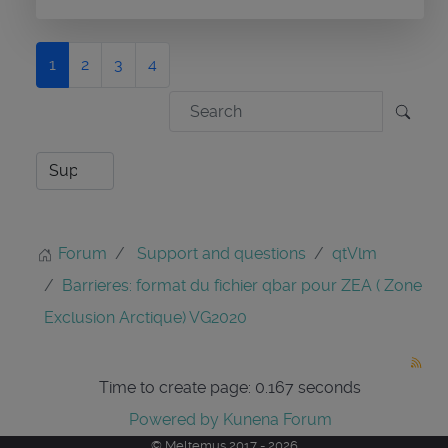
1
2
3
4
Forum
Support and questions
qtVlm
Barrieres: format du fichier qbar pour ZEA ( Zone
Exclusion Arctique) VG2020
Time to create page: 0.167 seconds
Powered by
Kunena Forum
© Meltemus 2017 - 2026