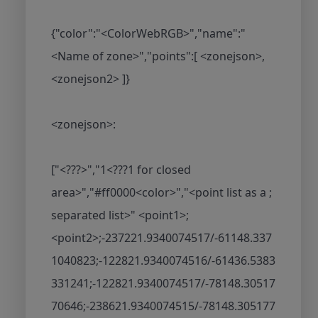
{"color":"<ColorWebRGB>","name":"
<Name of zone>","points":[ <zonejson>,
<zonejson2> ]}
<zonejson>:
["<???>","1<???1 for closed
area>","#ff0000<color>","<point list as a ;
separated list>" <point1>;
<point2>;-237221.9340074517/-61148.337
1040823;-122821.9340074516/-61436.5383
331241;-122821.9340074517/-78148.30517
70646;-238621.9340074515/-78148.305177