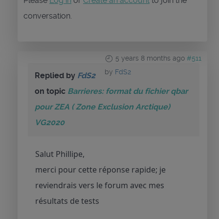
Please
Log in
or
Create an account
to join the
conversation.
5 years 8 months ago
#511
by
FdS2
Replied by
FdS2
on topic
Barrieres: format du fichier qbar
pour ZEA ( Zone Exclusion Arctique)
VG2020
Salut Phillipe,
merci pour cette réponse rapide; je
reviendrais vers le forum avec mes
résultats de tests