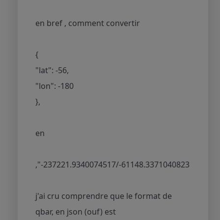
en bref , comment convertir
{
"lat": -56,
"lon": -180
},
en
,"-237221.9340074517/-61148.3371040823
j'ai cru comprendre que le format de
qbar, en json (ouf) est