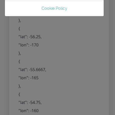
"lat": -56.4167,
Cookie Policy
"lon": -175
},
{
"lat": -56.25,
"lon": -170
},
{
"lat": -55.6667,
"lon": -165
},
{
"lat": -54.75,
"lon": -160