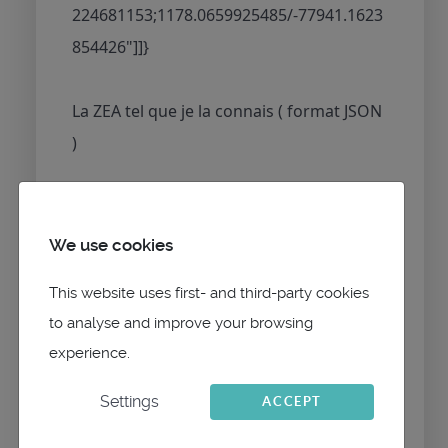
224681153;1178.0659925485/-77941.1623
854426"]]}
La ZEA tel que je la connais ( format JSON
)
{ "ice_limits": {
"north": [],
We use cookies
"south": [
This website uses first- and third-party cookies
{
to analyse and improve your browsing
"lat": -56,
experience.
"lon": -180
},
Settings
ACCEPT
{