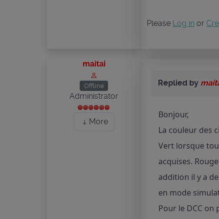
Please
Log in
or
Cre
maitai
Replied by
mait
Offline
Administrator
Bonjour,
More
La couleur des c
Vert lorsque tou
acquises. Rouge 
addition il y a 
en mode simulati
Pour le DCC on p