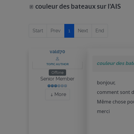
couleur des bateaux sur l'AIS
Start
Prev
1
Next
End
vald70
couleur des bate
TOPIC AUTHOR
Offline
Senior Member
bonjour,
comment sont déf
More
Même chose pou
merci