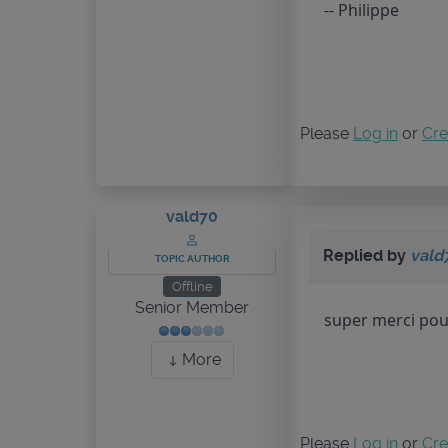
-- Philippe
Please
Log in
or
Cre
vald70
Replied by
vald
TOPIC AUTHOR
Offline
Senior Member
super merci pour
More
Please
Log in
or
Cre