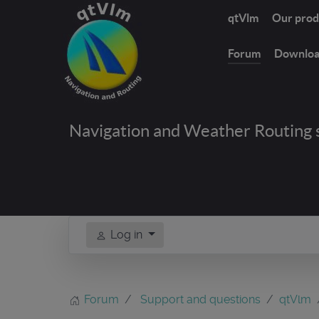
qtVlm
Our prod
Forum
Downlo
Navigation and Weather Routing 
Log in
Forum
Support and questions
qtVlm