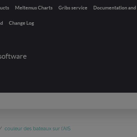
ucts
Meltemus Charts
Gribs service
Documentation and 
ad
Change Log
software
couleur des bateaux sur l'AIS