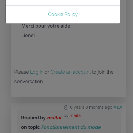
Est ce que je fais une fausse
Cookie Policy
manipulation ?
Merci pour votre aide
Lionel
Please
Log in
or
Create an account
to join the
conversation.
6 years 8 months ago
#115
by
maitai
Replied by
maitai
on topic
Fonctionnement du mode