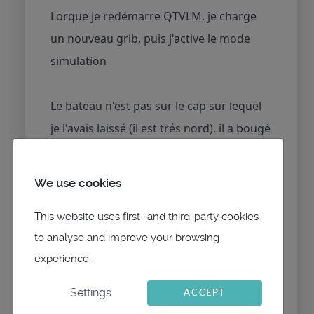
Lorque je redémarre QTVLM, je charge
un nouveau grib, puis j'active le mode
simulation
Le bateau n'est pas sur le cap sur lequel
je l'avais laissé (il est trés nord). il a bougé
mais la distance parcourue ne
correspond pas aux vitesse fond et au
We use cookies
vent indiqués.
This website uses first- and third-party cookies
to analyse and improve your browsing
Ca n'arrive pas tout le temps mais trés
experience.
souvent, je soupconne que c'est lié au
changement de jour.
Settings
ACCEPT