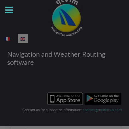
Select your language
Navigation and Weather Routing
software
Contact us for support or information:
contact@meltemus.com