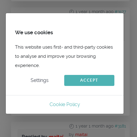
1 year 1 month ago
#3177
by
SKRAW
Replied by
SKRAW
We use cookies
on topic
Format saildef sailselect
This website uses first- and third-party cookies
Histoire de copier coller, C'est-à-dire ?
to analyse and improve your browsing
experience.
Settings
ACCEPT
Please
Log in
or
Create an account
to join the
conversation.
Cookie Policy
1 year 1 month ago
#3181
by
maitai
Replied by
maitai