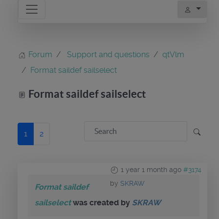
Forum
Support and questions
qtVlm
Format saildef sailselect
Format saildef sailselect
1
2
1 year 1 month ago
#3174
by
SKRAW
Format saildef
sailselect
was created by
SKRAW