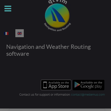
Select your language
Navigation and Weather Routing
software
Contact us for support or information:
contact@meltemus.com