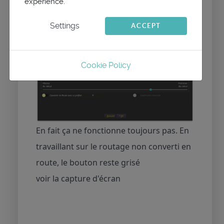
experience.
Settings
ACCEPT
Cookie Policy
En fait ça ne fonctionne toujours pas. En
travaillant sur le routage non converti en
route, le bouton reste grisé
voir la capture d'écran