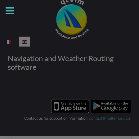
Select your language
Navigation and Weather Routing
software
Contact us for support or information:
contact@meltemus.com