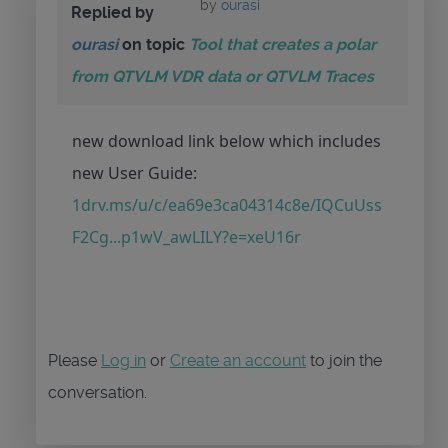
by
ourasi
Replied by
ourasi
on topic
Tool that creates a polar
from QTVLM VDR data or QTVLM Traces
new download link below which includes
new User Guide:
1drv.ms/u/c/ea69e3ca04314c8e/IQCuUss
F2Cg...p1wV_awLILY?e=xeU16r
Please
Log in
or
Create an account
to join the
conversation.