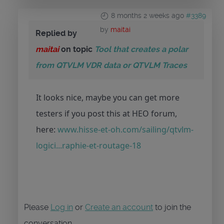
8 months 2 weeks ago
#3389
by
maitai
Replied by
maitai
on topic
Tool that creates a polar
from QTVLM VDR data or QTVLM Traces
It looks nice, maybe you can get more
testers if you post this at HEO forum,
here:
www.hisse-et-oh.com/sailing/qtvlm-
logici...raphie-et-routage-18
Please
Log in
or
Create an account
to join the
conversation.