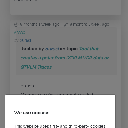
8 months 1 week ago
-
8 months 1 week ago
#3390
by
ourasi
Replied by
ourasi
on topic
Tool that
creates a polar from QTVLM VDR data or
QTVLM Traces
Bonsoir,
Même si ce n'est vraiment pas le but
recherché, je viens de répondre à une
question à ce sujet qui avait l'air d'être à
We use cookies
l'ordre du jour sur
hisse-et-oh
...si ça
This website uses first- and third-party cookies