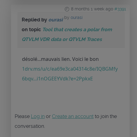
8 months 1 week ago
#3391
by
ourasi
Replied by
ourasi
on topic
Tool that creates a polar from
QTVLM VDR data or QTVLM Traces
désolé...mauvais lien. Voici le bon
1drv.ms/u/c/ea69e3ca04314c8e/IQBGMfy
6bqv...i1nOGEEYVdk?e=2PpkxE
Please
Log in
or
Create an account
to join the
conversation.