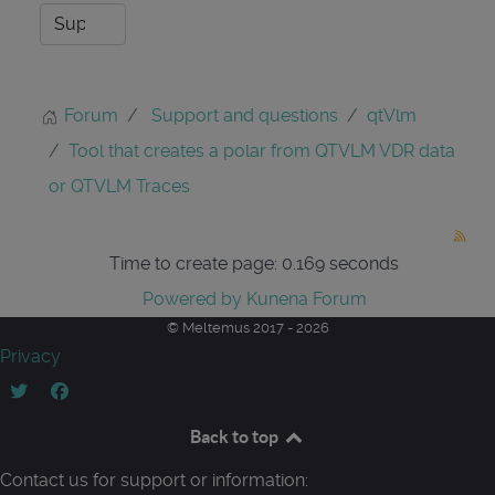
Forum
Support and questions
qtVlm
Tool that creates a polar from QTVLM VDR data
or QTVLM Traces
Time to create page: 0.169 seconds
Powered by
Kunena Forum
© Meltemus 2017 - 2026
Privacy
Back to top
Contact us for support or information: