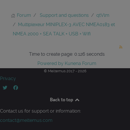
Forum
Support and questions
qtVlm
Multiplexeur MINIPLEX-3 AVEC NMEA0183 et
NMEA 2000 + SEA TALK + USB + Wifi
Time to create page: 0.126 seconds
Powered by
Kunena Forum
© Meltemus 2017 - 2026
Privacy
Back to top
Contact us for support or information:
contact@meltemus.com