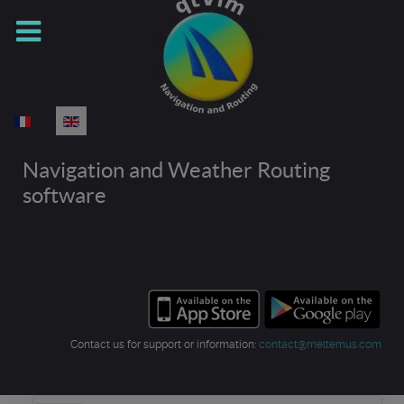
Select your language
Navigation and Weather Routing
software
Contact us for support or information:
contact@meltemus.com