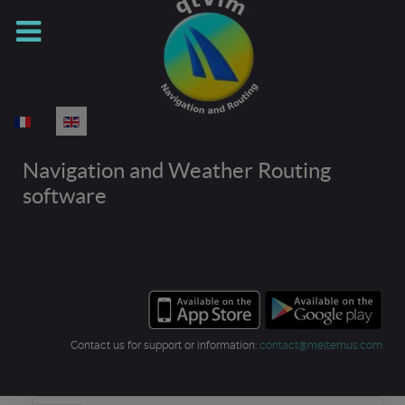
Select your language
Navigation and Weather Routing
software
Contact us for support or information:
contact@meltemus.com