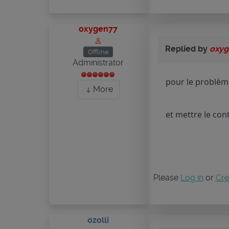
oxygen77
Replied by
oxyg
Offline
Administrator
pour le problème 
More
et mettre le con
Please
Log in
or
Cre
ozolli