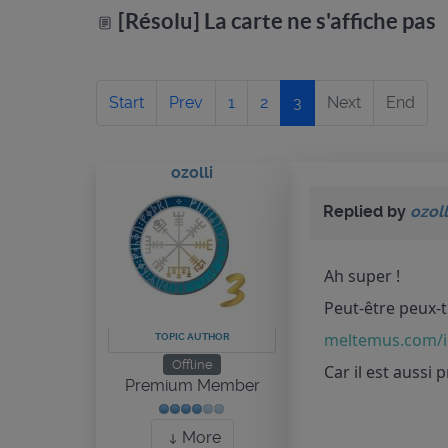
[Résolu] La carte ne s'affiche pas
Start
Prev
1
2
3
Next
End
ozolli
Replied by
ozoll
Ah super !
Peut-être peux-tu
meltemus.com/in
TOPIC AUTHOR
Offline
Car il est aussi 
Premium Member
More