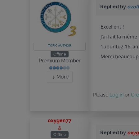
Replied by
ozoll
Excellent !
J'ai fait la mêm
1ubuntu2.16_amd
TOPIC AUTHOR
Offline
Merci beaucoup 
Premium Member
More
Please
Log in
or
Cre
oxygen77
Replied by
oxyg
Offline