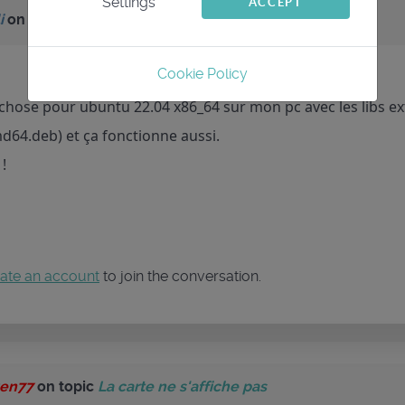
Settings
ACCEPT
i
on topic
La carte ne s'affiche pas
Cookie Policy
e chose pour ubuntu 22.04 x86_64 sur mon pc avec les libs ext
64.deb) et ça fonctionne aussi.
!
ate an account
to join the conversation.
en77
on topic
La carte ne s'affiche pas