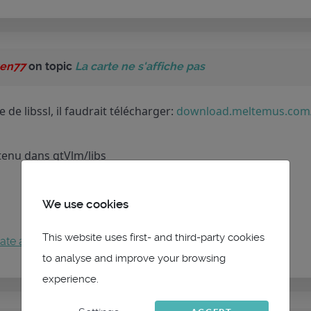
en77
on topic
La carte ne s'affiche pas
de libssl, il faudrait télécharger:
download.meltemus.com/q
tenu dans qtVlm/libs
We use cookies
This website uses first- and third-party cookies
ate an account
to join the conversation.
to analyse and improve your browsing
experience.