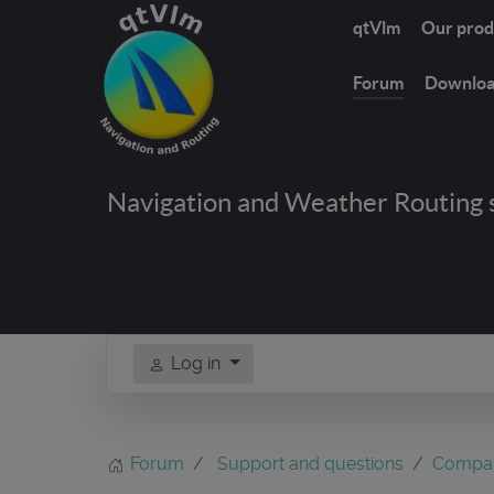
qtVlm
Our prod
Forum
Downlo
Navigation and Weather Routing 
Log in
Forum
Support and questions
Compa