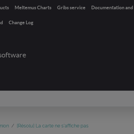
ucts
Meltemus Charts
Gribs service
Documentation and 
ad
Change Log
software
nion
[Résolu] La carte ne s'affiche pas