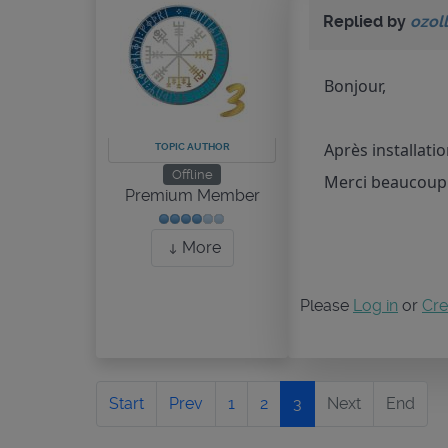
Replied by
ozoll
Bonjour,
Après installatio
TOPIC AUTHOR
Offline
Merci beaucoup
Premium Member
More
Please
Log in
or
Cre
Start
Prev
1
2
3
Next
End